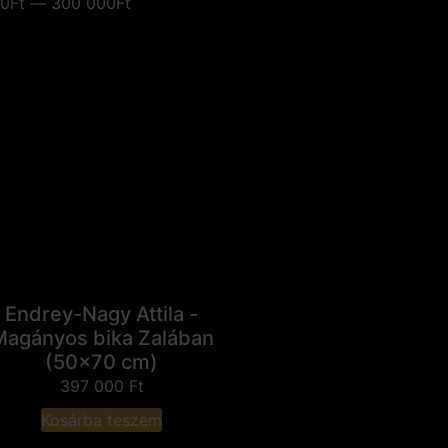
0Ft — 300 000Ft
Endrey-Nagy Attila -
Magányos bika Zalában
(50x70 cm)
397 000
Ft
Kosárba teszem