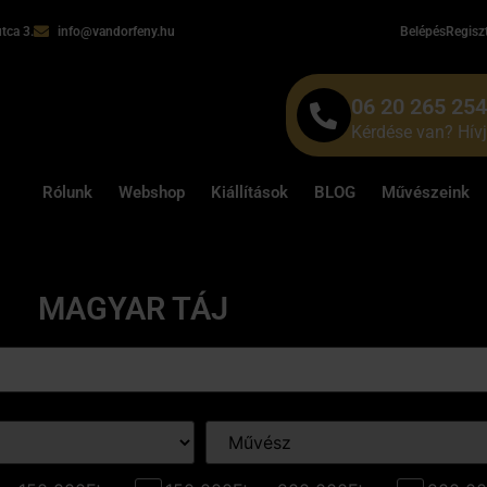
tca 3.
info@vandorfeny.hu
Belépés
Regisz
06 20 265 25
Kérdése van? Hív
Rólunk
Webshop
Kiállítások
BLOG
Művészeink
MAGYAR TÁJ