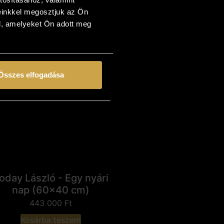
dombok I. (20x20 cm)
einkkel megosztjuk az Ön
179 000
Ft
l, amelyeket Ön adott meg
Kosárba teszem
Összes elfogadása
oday László - Egy nyári
nap (60x40 cm)
443 000
Ft
Kosárba teszem