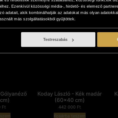
0x50 cm)
(24x30 cm)
hez. Ezenkívül közösségi média-, hirdető- és elemező partner
0
Ft
96 000
Ft
zó adatait, akik kombinálhatják az adatokat más olyan adatokka
sznált más szolgáltatásokból gyűjtöttek.
eszem
Kosárba teszem
Testreszabás
 Gólyanéző
Koday László - Kék madár
K
 cm)
(60x40 cm)
0
Ft
442 000
Ft
eszem
Kosárba teszem