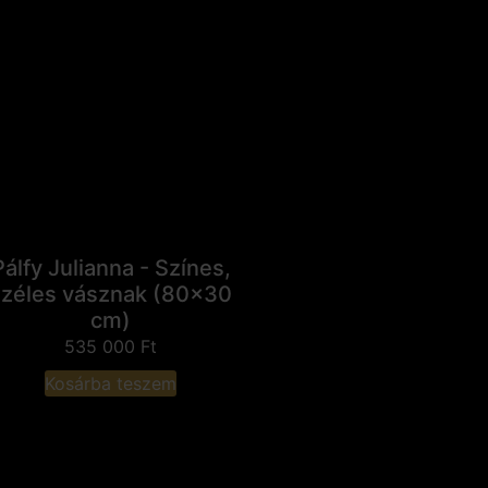
Pálfy Julianna - Színes,
széles vásznak (80x30
cm)
535 000
Ft
Kosárba teszem