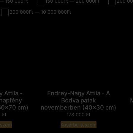
— 150 000Ft
150 000Ft — 200 000Ft
200 00
300 000Ft — 10 000 000Ft
Attila -
Endrey-Nagy Attila - A
napfény
Bódva patak
50x70 cm)
novemberben (40x30 cm)
0
Ft
178 000
Ft
eszem
Kosárba teszem