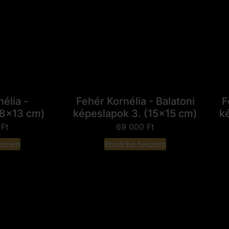
élia -
Fehér Kornélia - Balatoni
F
18x13 cm)
képeslapok 3. (15x15 cm)
k
0
Ft
69 000
Ft
eszem
Kosárba teszem