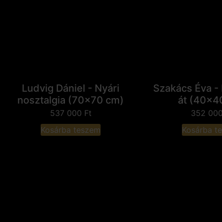
Ludvig Dániel - Nyári
Szakács Éva 
nosztalgia (70x70 cm)
át (40x4
537 000
Ft
352 00
Kosárba teszem
Kosárba t