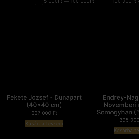
5 000Ft — 100 000Ft
100 000Ft 
Fekete József - Dunapart
Endrey-Nagy 
(40x40 cm)
Novemberi 
Somogyban (
337 000
Ft
395 00
Kosárba teszem
Kosárba t