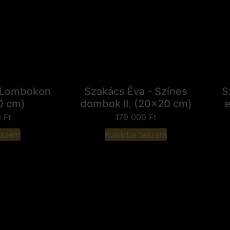
- Lombokon
Szakács Éva - Színes
S
0 cm)
dombok II. (20x20 cm)
e
0
Ft
179 000
Ft
eszem
Kosárba teszem