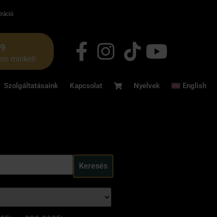
tráció
49
jon minket!
Szolgáltatásaink
Kapcsolat
Nyelvek
English
Keresés