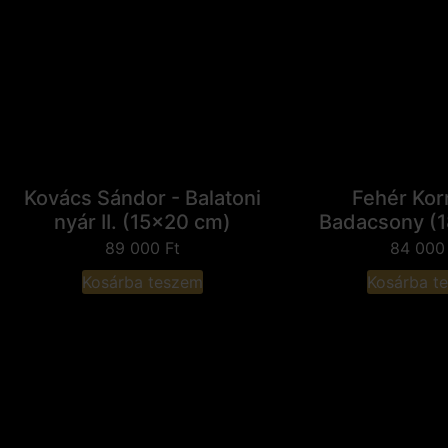
Kovács Sándor - Balatoni
Fehér Korn
nyár II. (15x20 cm)
Badacsony (
89 000
Ft
84 00
Kosárba teszem
Kosárba t