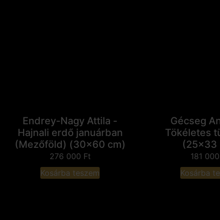
Endrey-Nagy Attila -
Gécseg An
Hajnali erdő januárban
Tökéletes t
(Mezőföld) (30x60 cm)
(25x33
276 000
Ft
181 00
Kosárba teszem
Kosárba t