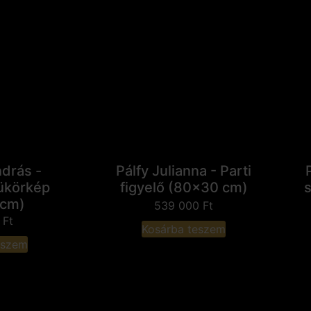
drás -
Pálfy Julianna - Parti
ükörkép
figyelő (80x30 cm)
 cm)
539 000
Ft
0
Ft
Kosárba teszem
eszem