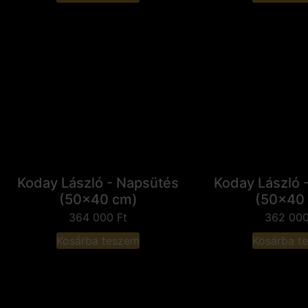
Koday László - Napsütés
Koday László 
(50x40 cm)
(50x40
364 000
Ft
362 00
Kosárba teszem
Kosárba t