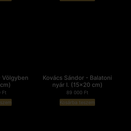
- Völgyben
Kovács Sándor - Balatoni
 cm)
nyár I. (15x20 cm)
0
Ft
89 000
Ft
eszem
Kosárba teszem