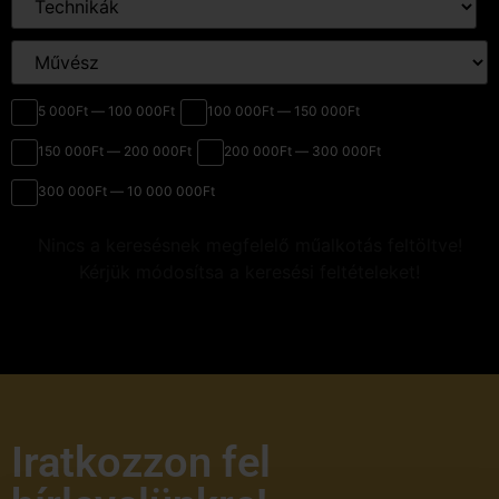
5 000Ft — 100 000Ft
100 000Ft — 150 000Ft
150 000Ft — 200 000Ft
200 000Ft — 300 000Ft
300 000Ft — 10 000 000Ft
Nincs a keresésnek megfelelő műalkotás feltöltve!
Kérjük módosítsa a keresési feltételeket!
Iratkozzon fel