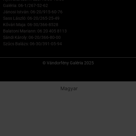
Galéria: 06-1/267-52-62
Jánosi István: 06-20/915-60-76
Sass László: 06-20/265-25-49
Kővári Maja: 06-30/366-8528
Balatoni Mariann: 06 20 405 8113
Sándi Károly: 06-20/366-80-00
Szűcs Balázs: 06-30/391-05-94
© Vándorfény Galéria 2025
Magyar