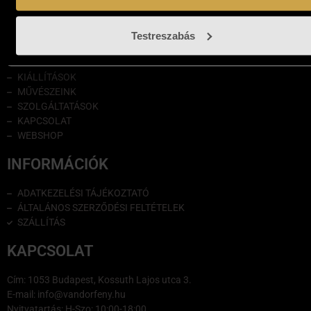
NAVIGÁCIÓ
Testreszabás
GALÉRIÁNKRÓL
BLOG
KIÁLLÍTÁSOK
MŰVÉSZEINK
SZOLGÁLTATÁSOK
KAPCSOLAT
WEBSHOP
INFORMÁCIÓK
ADATKEZELÉSI TÁJÉKOZTATÓ
ÁLTALÁNOS SZERZŐDÉSI FELTÉTELEK
SZÁLLÍTÁS
KAPCSOLAT
Cím: 1053 Budapest, Kossuth Lajos utca 3.
E-mail: info@vandorfeny.hu
Nyitvatartás: H-Szo: 10:00-18:00