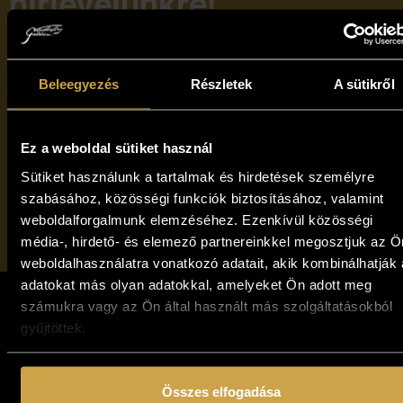
hírlevelünkre!
Beleegyezés
Részletek
A sütikről
Elolvastam, és elfogadom a Vándorfény Galéria
Ez a weboldal sütiket használ
adatvédelmi tájékoztatóját
Sütiket használunk a tartalmak és hirdetések személyre
szabásához, közösségi funkciók biztosításához, valamint
Feliratkozom
weboldalforgalmunk elemzéséhez. Ezenkívül közösségi
média-, hirdető- és elemező partnereinkkel megosztjuk az Ö
weboldalhasználatra vonatkozó adatait, akik kombinálhatják
adatokat más olyan adatokkal, amelyeket Ön adott meg
számukra vagy az Ön által használt más szolgáltatásokból
gyűjtöttek.
Összes elfogadása