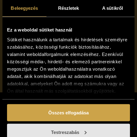
hírlevelünkre!
Beleegyezés
Részletek
A sütikről
Ez a weboldal sütiket használ
Sütiket használunk a tartalmak és hirdetések személyre
szabásához, közösségi funkciók biztosításához,
Elolvastam, és elfogadom a Vándorfény Galéria
valamint weboldalforgalmunk elemzéséhez. Ezenkívül
adatvédelmi tájékoztatóját
közösségi média-, hirdető- és elemező partnereinkkel
Feliratkozom
megosztjuk az Ön weboldalhasználatra vonatkozó
adatait, akik kombinálhatják az adatokat más olyan
adatokkal, amelyeket Ön adott meg számukra vagy az
Ön által használt más szolgáltatásokból gyűjtöttek.
Összes elfogadása
Testreszabás