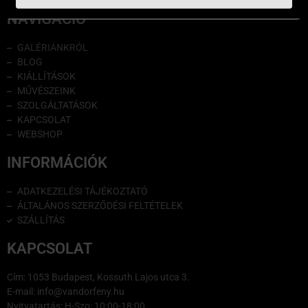
NAVIGÁCIÓ
GALÉRIÁNKRÓL
BLOG
KIÁLLÍTÁSOK
MŰVÉSZEINK
SZOLGÁLTATÁSOK
KAPCSOLAT
WEBSHOP
INFORMÁCIÓK
ADATKEZELÉSI TÁJÉKOZTATÓ
ÁLTALÁNOS SZERZŐDÉSI FELTÉTELEK
SZÁLLÍTÁS
KAPCSOLAT
Cím: 1053 Budapest, Kossuth Lajos utca 3.
E-mail: info@vandorfeny.hu
Nyitvatartás: H-Szo: 10:00-18:00