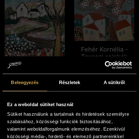
Fehér Kornélia -
Tavaszi csipkék
(20x20 cm)
97 000
Ft
Kosárba teszem
Beleegyezés
Részletek
A sütikről
Fehér Kornélia -
Hazafelé (25x15
Ez a weboldal sütiket használ
cm)
Sütiket használunk a tartalmak és hirdetések személyre
99 000
Ft
szabásához, közösségi funkciók biztosításához,
Kosárba teszem
valamint weboldalforgalmunk elemzéséhez. Ezenkívül
közösségi média-, hirdető- és elemező partnereinkkel