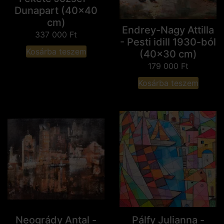
Dunapart (40x40
cm)
Endrey-Nagy Attilla
337 000
Ft
- Pesti idill 1930-ból
Kosárba teszem
(40x30 cm)
179 000
Ft
Kosárba teszem
Neogrády Antal -
Pálfy Julianna -