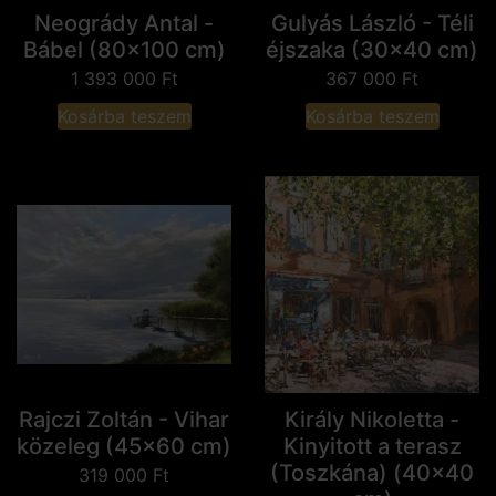
Neogrády Antal -
Gulyás László - Téli
Bábel (80x100 cm)
éjszaka (30x40 cm)
1 393 000
Ft
367 000
Ft
Kosárba teszem
Kosárba teszem
Rajczi Zoltán - Vihar
Király Nikoletta -
közeleg (45x60 cm)
Kinyitott a terasz
(Toszkána) (40x40
319 000
Ft