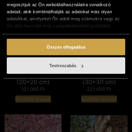
megosztjuk az Ön weboldalhasználatra vonatkozó
adatait, akik kombinálhatják az adatokat más olyan
adatokkal, amelyeket Ön adott meg számukra vagy az
Ön által használt más szolgáltatásokból gyűjtöttek.
Összes elfogadása
Testreszabás
Fehér Kornélia -
Király Nikoletta -
Északi fények
Tavaszi fesztivál
(20x20 cm)
(30x30 cm)
121 000
Ft
221 000
Ft
Kosárba teszem
Kosárba teszem