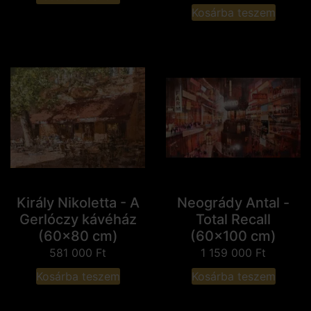
Kosárba teszem
Király Nikoletta - A
Neogrády Antal -
Gerlóczy kávéház
Total Recall
(60x80 cm)
(60x100 cm)
581 000
Ft
1 159 000
Ft
Kosárba teszem
Kosárba teszem