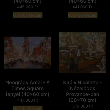
(40x60 cm)
(40x60 cm)
445 000
Ft
441 000
Ft
Kosárba teszem
Kosárba teszem
Neogrády Antal - A
Király Nikoletta -
Times Square
Nézelődők
fényei (40x60 cm)
Provance-ban
(60x70 cm)
447 000
Ft
579 000
Ft
Kosárba teszem