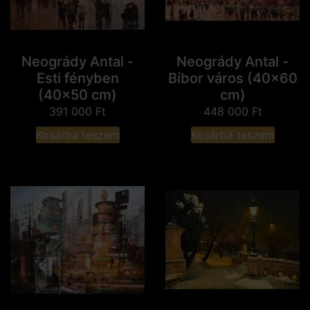
Neogrády Antal -
Neogrády Antal -
Esti fényben
Bíbor város (40x60
(40x50 cm)
cm)
391 000
Ft
448 000
Ft
Kosárba teszem
Kosárba teszem