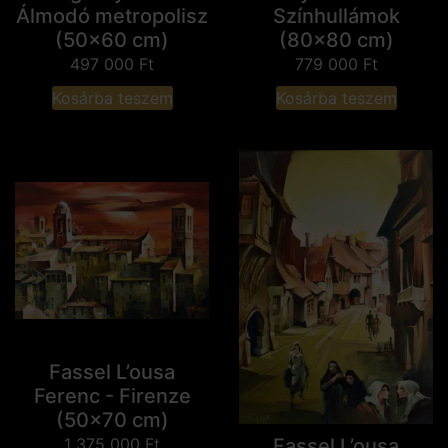
Álmodó metropolisz
Színhullámok
(50x60 cm)
(80x80 cm)
497 000
Ft
779 000
Ft
Kosárba teszem
Kosárba teszem
Fassel L’ousa
Ferenc - Firenze
(50x70 cm)
Fassel L’ousa
1 375 000
Ft