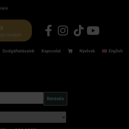
tráció
49
jon minket!
Szolgáltatásaink
Kapcsolat
Nyelvek
English
Keresés