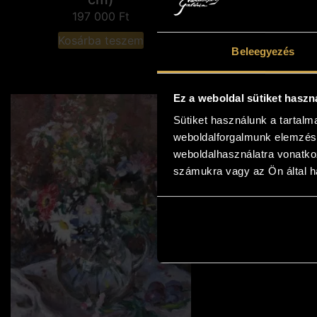
197 000
Ft
Kosárba teszem
Beleegyezés
Ez a weboldal sütiket haszn
Sütiket használunk a tartal
weboldalforgalmunk elemzésé
weboldalhasználatra vonatko
számukra vagy az Ön által ha