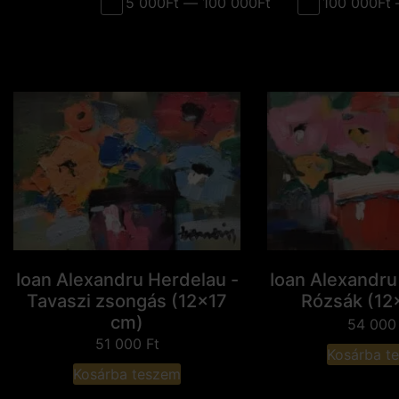
5 000Ft — 100 000Ft
100 000Ft 
Ioan Alexandru Herdelau -
Ioan Alexandru
Tavaszi zsongás (12x17
Rózsák (12
cm)
54 00
51 000
Ft
Kosárba t
Kosárba teszem