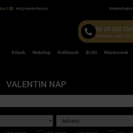
tca 3.
info@vandorfeny.hu
Belépés
Regisz
06 20 265 25
Kérdése van? Hív
Rólunk
Webshop
Kiállítások
BLOG
Művészeink
VALENTIN NAP