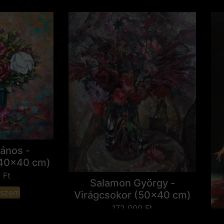
ános -
(40x40 cm)
0
Ft
Salamon György -
eszem
Virágcsokor (50x40 cm)
172 000
Ft
O