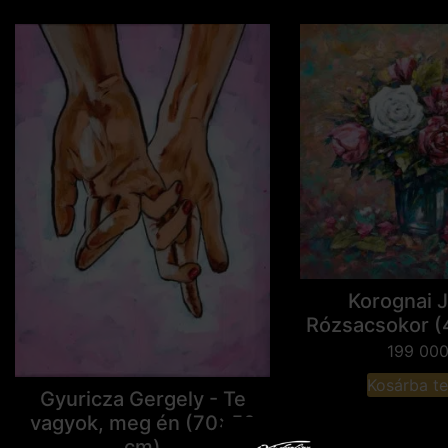
Korognai J
Rózsacsokor 
199 00
Kosárba t
Gyuricza Gergely - Te
vagyok, meg én (70x50
cm)