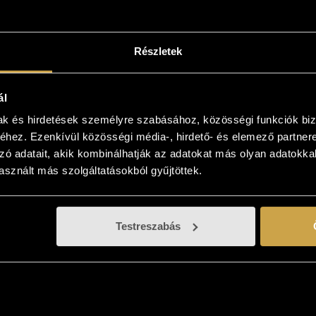
Kosárba teszem
Részletek
ál
mak és hirdetések személyre szabásához, közösségi funkciók biz
hez. Ezenkívül közösségi média-, hirdető- és elemező partner
zó adatait, akik kombinálhatják az adatokat más olyan adatokka
sznált más szolgáltatásokból gyűjtöttek.
Testreszabás