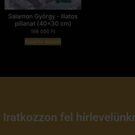
Salamon György - Illatos
pillanat (40x30 cm)
198 000
Ft
Kosárba teszem
Iratkozzon fel hírlevelünk