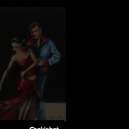
rbán Csilla - Flamenco