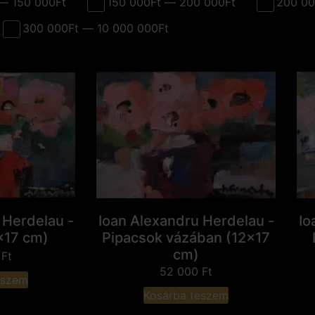
— 150 000Ft
150 000Ft — 200 000Ft
200 00
300 000Ft — 10 000 000Ft
 Herdelau -
Ioan Alexandru Herdelau -
Io
x17 cm)
Pipacsok vázában (12x17
cm)
0
Ft
52 000
Ft
eszem
Kosárba teszem