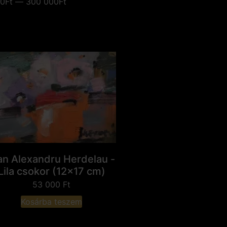
0Ft — 300 000Ft
an Alexandru Herdelau -
Lila csokor (12x17 cm)
53 000
Ft
Kosárba teszem