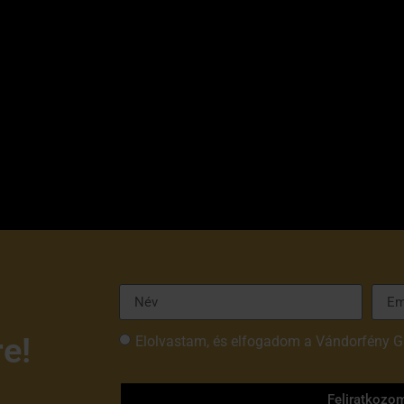
re!
Elolvastam, és elfogadom a Vándorfény G
tájékoztatóját
Feliratkozo