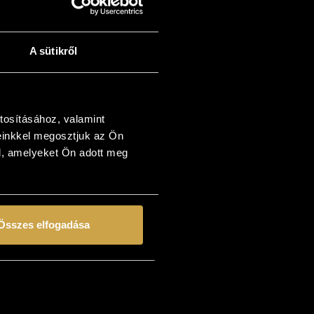
(60x40 cm)
68 000
Ft
A sütikről
Kosárba teszem
tosításához, valamint
einkkel megosztjuk az Ön
l, amelyeket Ön adott meg
Összes elfogadása