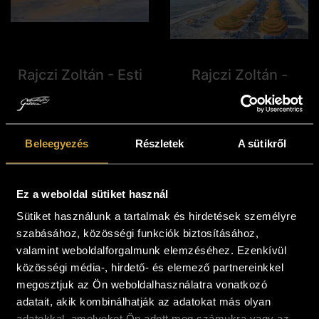
Rajczi Zoltán - Esti
Rajczi Zoltán -
fények játéka
Monterosso (60x80
(30x60 cm)
cm)
287 000
Ft
319 000
Ft
Beleegyezés
Részletek
A sütikről
Kosárba teszem
Kosárba teszem
Ez a weboldal sütiket használ
Sütiket használunk a tartalmak és hirdetések személyre
szabásához, közösségi funkciók biztosításához,
valamint weboldalforgalmunk elemzéséhez. Ezenkívül
közösségi média-, hirdető- és elemező partnereinkkel
megosztjuk az Ön weboldalhasználatra vonatkozó
adatait, akik kombinálhatják az adatokat más olyan
adatokkal, amelyeket Ön adott meg számukra vagy az