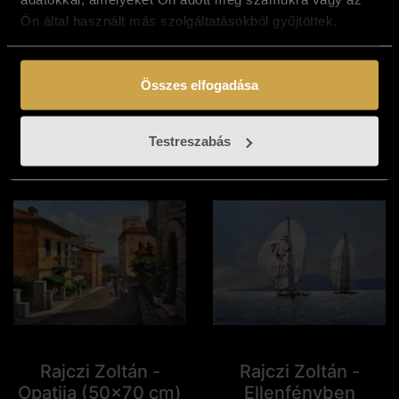
Ön által használt más szolgáltatásokból gyűjtöttek.
Rajczi Zoltán -
Rajczi Zoltán - Este
Balatonföldvári
Tihanyban (50x70
kikötő (30x60 cm)
cm)
Összes elfogadása
289 000
Ft
293 000
Ft
Kosárba teszem
Kosárba teszem
Testreszabás
Rajczi Zoltán -
Rajczi Zoltán -
Opatija (50x70 cm)
Ellenfényben