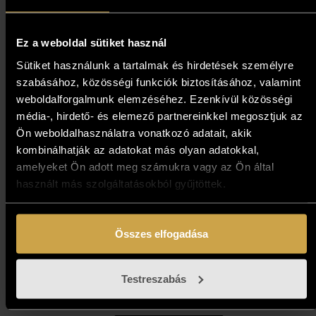
Kosárba teszem
Ez a weboldal sütiket használ
Sütiket használunk a tartalmak és hirdetések személyre
szabásához, közösségi funkciók biztosításához, valamint
weboldalforgalmunk elemzéséhez. Ezenkívül közösségi
média-, hirdető- és elemező partnereinkkel megosztjuk az
Ön weboldalhasználatra vonatkozó adatait, akik
kombinálhatják az adatokat más olyan adatokkal,
amelyeket Ön adott meg számukra vagy az Ön által
használt más szolgáltatásokból gyűjtöttek.
Mág Tamás - Szentivánéj
Összes elfogadása
(29x46 cm)
Testreszabás
859 000
Ft