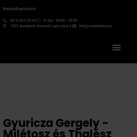
Belépés
Regisztráció
06-1/267-52-62
H-Szo: 10:00 - 18:00
1053 Budapest, Kossuth Lajos utca 3.
info@vandorfeny.hu
Gyuricza Gergely -
Milétosz és Thalész