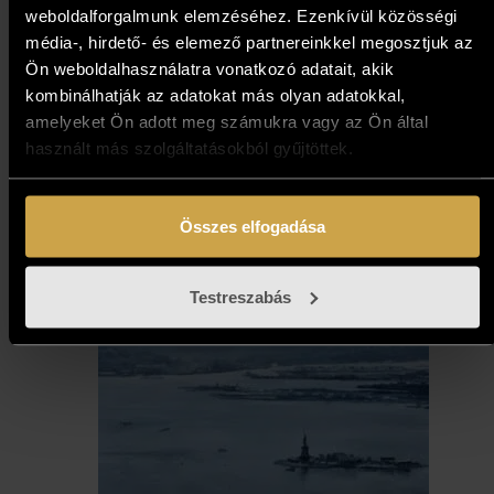
weboldalforgalmunk elemzéséhez. Ezenkívül közösségi
média-, hirdető- és elemező partnereinkkel megosztjuk az
Bak Judit - Minden napra egy
Ön weboldalhasználatra vonatkozó adatait, akik
gondolat: Szárnyas oltár
kombinálhatják az adatokat más olyan adatokkal,
(30x30 cm)
amelyeket Ön adott meg számukra vagy az Ön által
használt más szolgáltatásokból gyűjtöttek.
298 000
Ft
Összes elfogadása
Kosárba teszem
Testreszabás