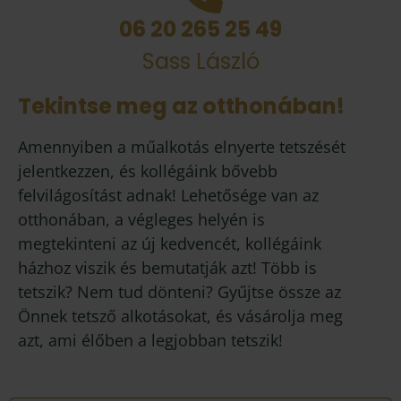
06 20 265 25 49
Sass László
Tekintse meg az otthonában!
Amennyiben a műalkotás elnyerte tetszését
jelentkezzen, és kollégáink bővebb
felvilágosítást adnak! Lehetősége van az
otthonában, a végleges helyén is
megtekinteni az új kedvencét, kollégáink
házhoz viszik és bemutatják azt! Több is
tetszik? Nem tud dönteni? Gyűjtse össze az
Önnek tetsző alkotásokat, és vásárolja meg
azt, ami élőben a legjobban tetszik!