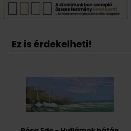
Ez is érdekelheti!
Pósa Ede - Hullámok hátán