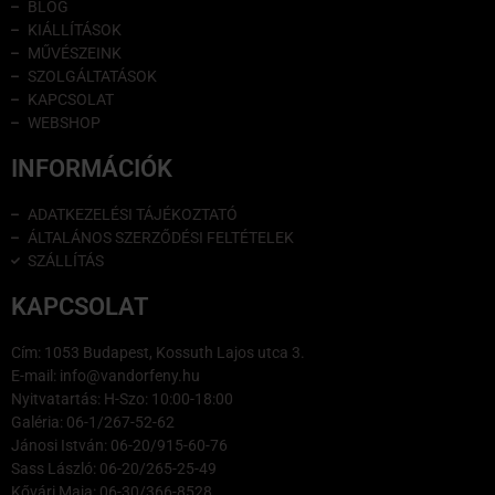
BLOG
KIÁLLÍTÁSOK
MŰVÉSZEINK
SZOLGÁLTATÁSOK
KAPCSOLAT
WEBSHOP
INFORMÁCIÓK
ADATKEZELÉSI TÁJÉKOZTATÓ
ÁLTALÁNOS SZERZŐDÉSI FELTÉTELEK
SZÁLLÍTÁS
KAPCSOLAT
Cím: 1053 Budapest, Kossuth Lajos utca 3.
E-mail: info@vandorfeny.hu
Nyitvatartás: H-Szo: 10:00-18:00
Galéria: 06-1/267-52-62
Jánosi István: 06-20/915-60-76
Sass László: 06-20/265-25-49
Kővári Maja: 06-30/366-8528