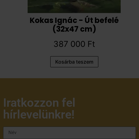
Kokas Ignác - Út befelé
(32x47 cm)
387 000
Ft
Kosárba teszem
Iratkozzon fel
hírlevelünkre!