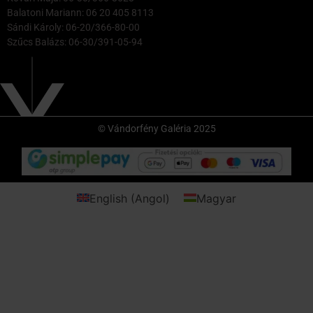
Balatoni Mariann: 06 20 405 8113
Sándi Károly: 06-20/366-80-00
Szűcs Balázs: 06-30/391-05-94
© Vándorfény Galéria 2025
English
(
Angol
)
Magyar