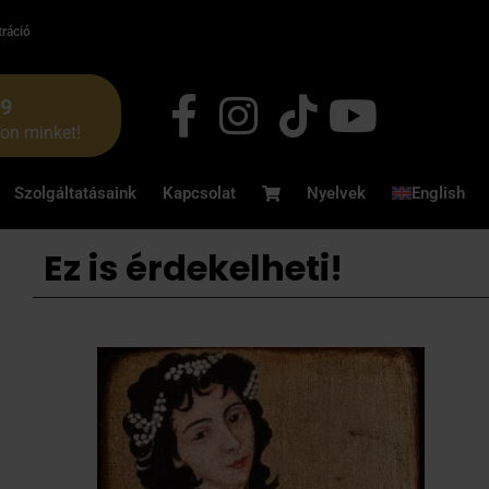
tráció
49
jon minket!
Szolgáltatásaink
Kapcsolat
Nyelvek
English
Ez is érdekelheti!