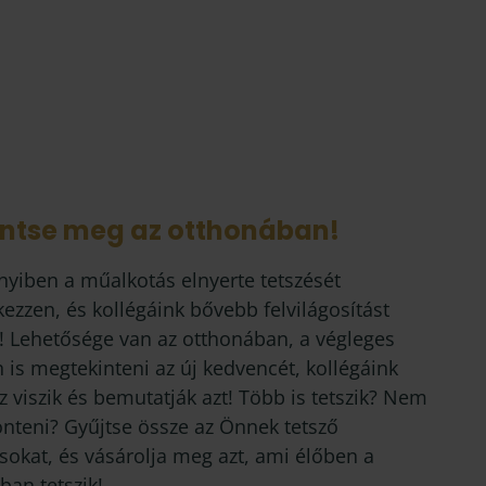
intse meg az otthonában!
yiben a műalkotás elnyerte tetszését
kezzen, és kollégáink bővebb felvilágosítást
! Lehetősége van az otthonában, a végleges
 is megtekinteni az új kedvencét, kollégáink
 viszik és bemutatják azt! Több is tetszik? Nem
önteni? Gyűjtse össze az Önnek tetsző
sokat, és vásárolja meg azt, ami élőben a
ban tetszik!