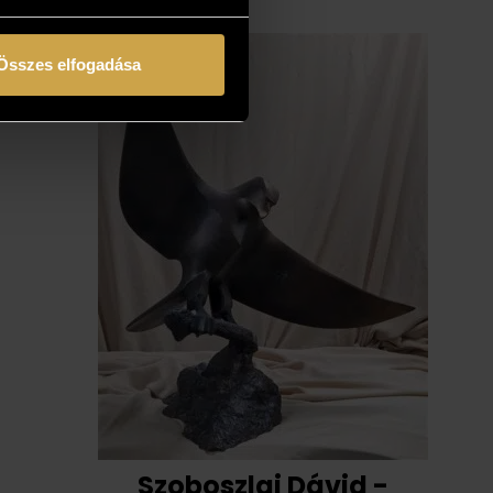
Összes elfogadása
Szoboszlai Dávid -