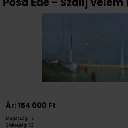
Pósa Ede - Szállj velem
Ár:
154 000
Ft
Magasság: 13
Szélesség: 33