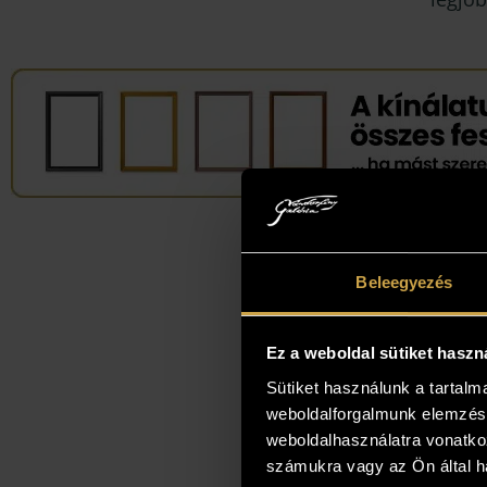
Beleegyezés
Ez a weboldal sütiket haszn
Sütiket használunk a tartal
weboldalforgalmunk elemzésé
weboldalhasználatra vonatko
számukra vagy az Ön által ha