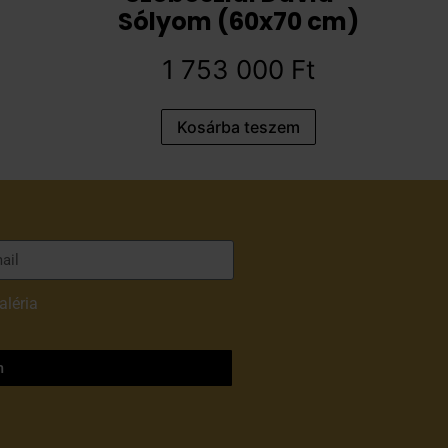
Sólyom (60x70 cm)
1 753 000
Ft
Kosárba teszem
aléria
adatvédelmi
m