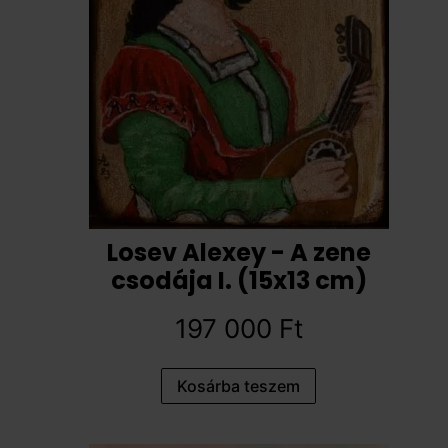
Losev Alexey - A zene
csodája I. (15x13 cm)
197 000
Ft
Kosárba teszem