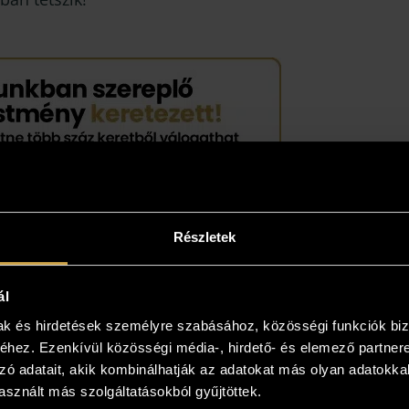
Részletek
ál
mak és hirdetések személyre szabásához, közösségi funkciók biz
hez. Ezenkívül közösségi média-, hirdető- és elemező partner
zó adatait, akik kombinálhatják az adatokat más olyan adatokka
sznált más szolgáltatásokból gyűjtöttek.