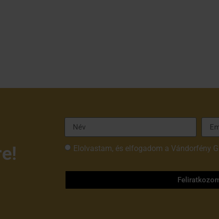
re!
Elolvastam, és elfogadom a Vándorfény G
tájékoztatóját
Feliratkozo