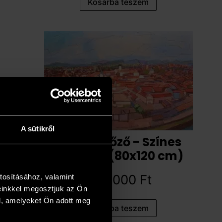
Kosárba teszem
A sütikről
Bihon Győző - Színes
távlatok (80x120 cm)
794 000
Ft
tosításához, valamint
einkkel megosztjuk az Ön
l, amelyeket Ön adott meg
Kosárba teszem