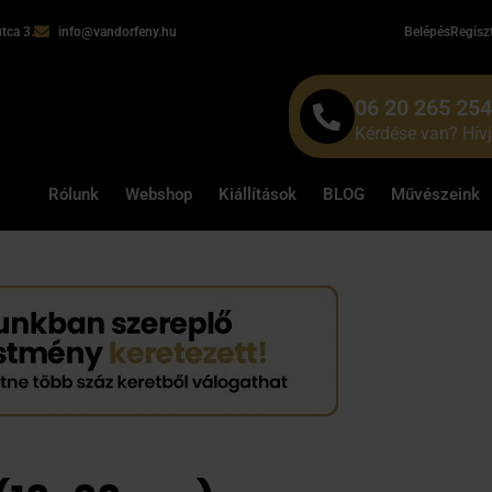
tca 3.
info@vandorfeny.hu
Belépés
Regisz
06 20 265 25
Kérdése van? Hív
Rólunk
Webshop
Kiállítások
BLOG
Művészeink