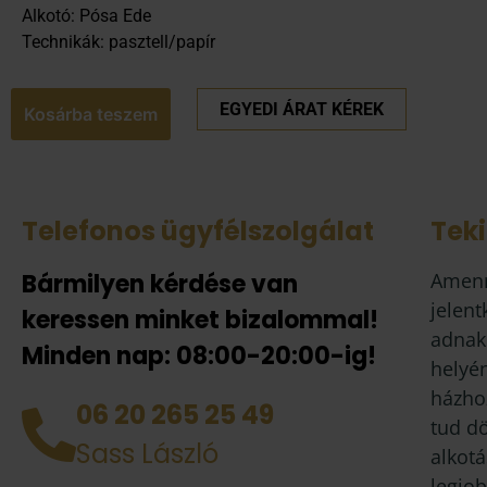
Alkotó: Pósa Ede
Technikák: pasztell/papír
EGYEDI ÁRAT KÉREK
Kosárba teszem
Telefonos ügyfélszolgálat
Tek
Bármilyen kérdése van
Amenn
jelent
keressen minket bizalommal!
adnak
Minden nap: 08:00-20:00-ig!
helyén
házhoz
06 20 265 25 49
tud d
Sass László
alkotá
legjob