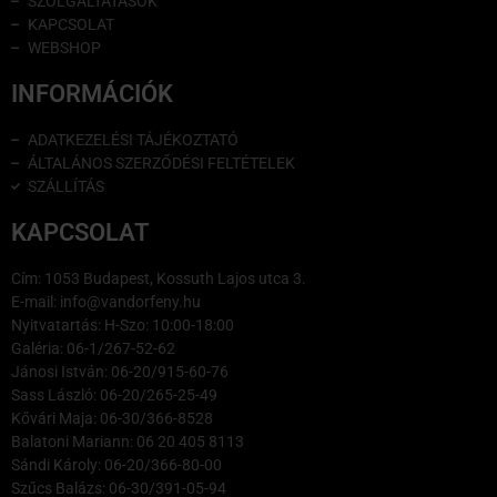
SZOLGÁLTATÁSOK
KAPCSOLAT
WEBSHOP
INFORMÁCIÓK
ADATKEZELÉSI TÁJÉKOZTATÓ
ÁLTALÁNOS SZERZŐDÉSI FELTÉTELEK
SZÁLLÍTÁS
KAPCSOLAT
Cím: 1053 Budapest, Kossuth Lajos utca 3.
E-mail: info@vandorfeny.hu
Nyitvatartás: H-Szo: 10:00-18:00
Galéria: 06-1/267-52-62
Jánosi István: 06-20/915-60-76
Sass László: 06-20/265-25-49
Kővári Maja: 06-30/366-8528
Balatoni Mariann: 06 20 405 8113
Sándi Károly: 06-20/366-80-00
Szűcs Balázs: 06-30/391-05-94