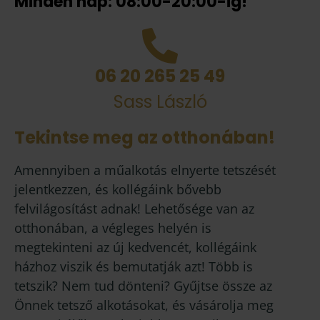
Minden nap: 08:00-20:00-ig!
06 20 265 25 49
Sass László
Tekintse meg az otthonában!
Amennyiben a műalkotás elnyerte tetszését
jelentkezzen, és kollégáink bővebb
felvilágosítást adnak! Lehetősége van az
otthonában, a végleges helyén is
megtekinteni az új kedvencét, kollégáink
házhoz viszik és bemutatják azt! Több is
tetszik? Nem tud dönteni? Gyűjtse össze az
Önnek tetsző alkotásokat, és vásárolja meg