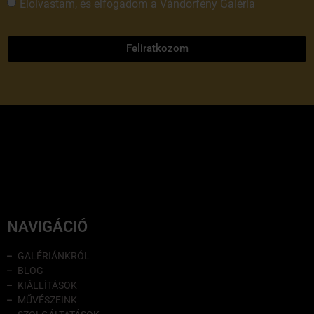
Elolvastam, és elfogadom a Vándorfény Galéria
adatvédelmi tájékoztatóját
Feliratkozom
NAVIGÁCIÓ
GALÉRIÁNKRÓL
BLOG
KIÁLLÍTÁSOK
MŰVÉSZEINK