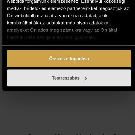
weboldalforgalmunk elemzéséhez. Ezenkívül közösségi
média-, hirdető- és elemező partnereinkkel megosztjuk az
Bihon Győző - Partszakasz II.
Ön weboldalhasználatra vonatkozó adatait, akik
(50x50 cm)
kombinálhatják az adatokat más olyan adatokkal,
amelyeket Ön adott meg számukra vagy az Ön által
597 000
Ft
használt más szolgáltatásokból gyűjtöttek.
Kosárba teszem
Összes elfogadása
Testreszabás