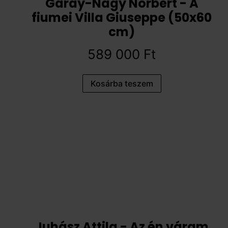
Garay-Nagy Norbert - A
fiumei Villa Giuseppe (50x60
cm)
589 000
Ft
Kosárba teszem
Juhász Attila - Az én váram