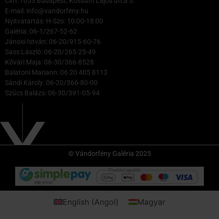
Cím: 1053 Budapest, Kossuth Lajos utca 3.
E-mail: info@vandorfeny.hu
Nyitvatartás: H-Szo: 10:00-18:00
Galéria: 06-1/267-52-62
Jánosi István: 06-20/915-60-76
Sass László: 06-20/265-25-49
Kővári Maja: 06-30/366-8528
Balatoni Mariann: 06 20 405 8113
Sándi Károly: 06-20/366-80-00
Szűcs Balázs: 06-30/391-05-94
© Vándorfény Galéria 2025
English
(
Angol
)
Magyar