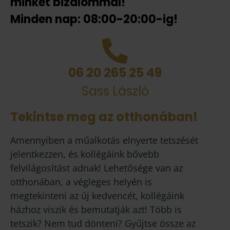
minket bizalommal!
Minden nap: 08:00-20:00-ig!
06 20 265 25 49
Sass László
Tekintse meg az otthonában!
Amennyiben a műalkotás elnyerte tetszését
jelentkezzen, és kollégáink bővebb
felvilágosítást adnak! Lehetősége van az
otthonában, a végleges helyén is
megtekinteni az új kedvencét, kollégáink
házhoz viszik és bemutatják azt! Több is
tetszik? Nem tud dönteni? Gyűjtse össze az