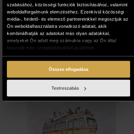
szabásához, közösségi funkciók biztosításához, valamint
weboldalforgalmunk elemzéséhez. Ezenkívül közösségi
média-, hirdető- és elemező partnereinkkel megosztjuk az
Ön weboldalhasználatra vonatkozó adatait, akik
kombinálhatják az adatokat más olyan adatokkal,
Neogrády Antal - Alkonyat
amelyeket Ön adott meg számukra vagy az Ön által
(30x40 cm)
használt más szolgáltatásokból gyűjtöttek.
257 000
Ft
Összes elfogadása
Kosárba teszem
Testreszabás