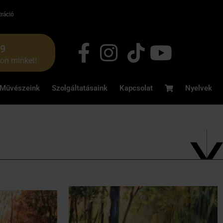
tráció
49
jon minket!
Művészeink
Szolgáltatásaink
Kapcsolat
Nyelvek