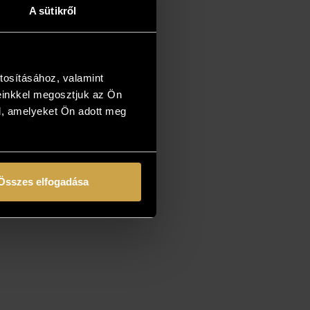
A sütikről
tosításához, valamint
einkkel megosztjuk az Ön
l, amelyeket Ön adott meg
Összes elfogadása