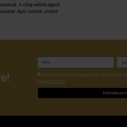
aratnak. A világ velünk együtt
zeretet. Apró szikrák, amiből
re!
Elolvastam, és elfogadom a Vándorfény G
tájékoztatóját
Feliratkozo