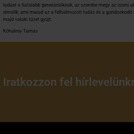
tudást a fiatalabb generációknak, az szembe megy az isteni ak
elmúlik, ami marad az a felhalmozott tudás és a gondoskodó s
majd valaki tüzet gyújt.
Kóhalmy Tamás
Iratkozzon fel hírlevelünk