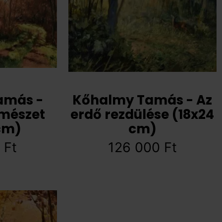
amás -
Kőhalmy Tamás - Az
rmészet
erdő rezdülése (18x24
cm)
cm)
0
Ft
126 000
Ft