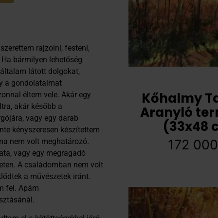
zerettem rajzolni, festeni,
. Ha bármilyen lehetőség
általam látott dolgokat,
gy a gondolataimat
Kőhalmy T
onnal éltem vele. Akár egy
ltra, akár később a
Aranyló te
gójára, vagy egy darab
(33x48 
inte kényszeresen készítettem
éma nem volt meghatározó.
172 00
lata, vagy egy megragadó
lületen. A családomban nem volt
lődtek a művészetek iránt.
m fel. Apám
sztásánál.