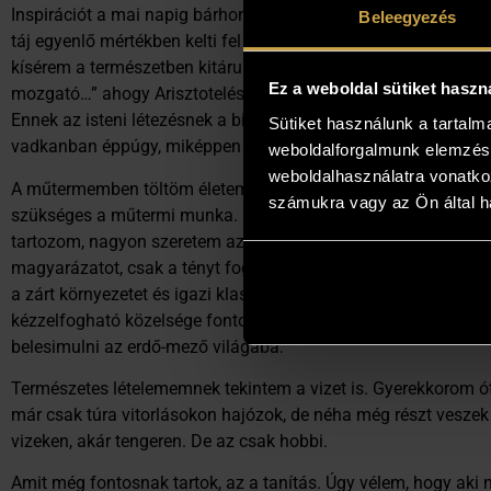
Inspirációt a mai napig bárhonnan képes vagyok meríteni. Eg
Beleegyezés
táj egyenlő mértékben kelti fel adott esetben az érdeklődésem
kísérem a természetben kitárulkozó állatvilágot. Úgy gondolo
Ez a weboldal sütiket haszn
mozgató…” ahogy Arisztotelész állította ott van a teremtett vi
Ennek az isteni létezésnek a bizonyítékát látom egy kecses ő
Sütiket használunk a tartal
vadkanban éppúgy, miképpen egy csinos női arcélben vagy e
weboldalforgalmunk elemzésé
weboldalhasználatra vonatko
A műtermemben töltöm életem jelentős részét. Mivel nem csak 
számukra vagy az Ön által ha
szükséges a műtermi munka. Ilyenkor gyakran hallgatok zenét
tartozom, nagyon szeretem az ortodox keleti keresztény egyhá
magyarázatot, csak a tényt fogadtam el. Ugyanakkor felüdü
a zárt környezetet és igazi klasszikus plein air körülmények k
kézzelfogható közelsége fontos a számomra. Szeretek nézelőd
belesimulni az erdő-mező világába.
Természetes lételememnek tekintem a vizet is. Gyerekkorom 
már csak túra vitorlásokon hajózok, de néha még részt veszek 
vizeken, akár tengeren. De az csak hobbi.
Amit még fontosnak tartok, az a tanítás. Úgy vélem, hogy aki n