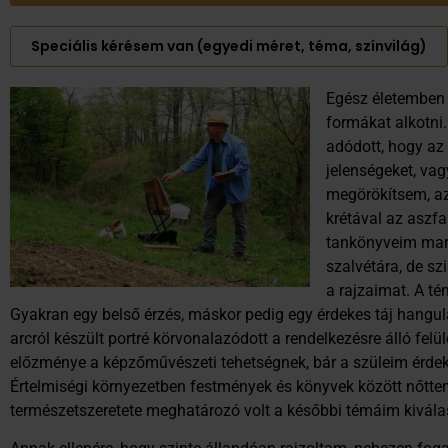
Speciális kérésem van (egyedi méret, téma, színvilág)
Egész életemben s
formákat alkotni
adódott, hogy az 
jelenségeket, va
megörökítsem, az
krétával az aszfa
tankönyveim mar
szalvétára, de sz
a rajzaimat. A t
Gyakran egy belső érzés, máskor pedig egy érdekes táj hangu
arcról készült portré körvonalazódott a rendelkezésre álló fe
előzménye a képzőművészeti tehetségnek, bár a szüleim érdek
Értelmiségi környezetben festmények és könyvek között nőtte
természetszeretete meghatározó volt a későbbi témáim kivála