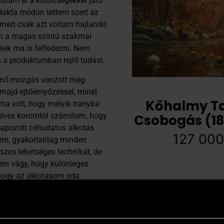
dtam el a kötöttségekkel járó
dakta módon tettem szert az
 mert csak azt voltam hajlandó
ban a magas szintű szakmai
élek ma is felfedezni. Nem
m a produktumban rejlő tudást.
ténő mozgás vonzott még
 majd ejtőernyőzéssel, minél
Kőhalmy T
a volt, hogy melyik irányba
 éves koromtól számítom, hogy
Csobogás (1
lapozott céltudatos alkotás
127 00
em, gyakorlatilag minden
szes lehetséges technikát, de
nem vágy, hogy különleges
 hogy az alkotásom oda
n keresztül érzékel valamit
m. A közös rezonancia nagyon