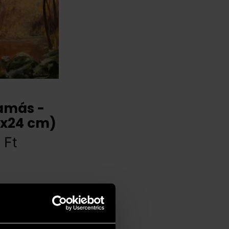
amás -
8x24 cm)
0
Ft