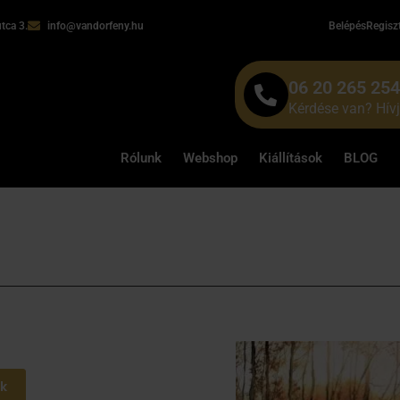
tca 3.
info@vandorfeny.hu
Belépés
Regisz
06 20 265 25
Kérdése van? Hív
Rólunk
Webshop
Kiállítások
BLOG
ik