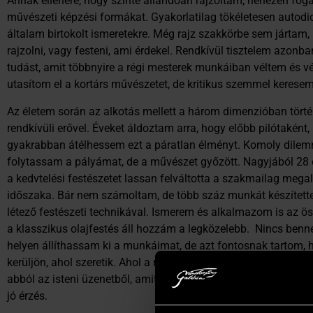
Annak ellenére, hogy szinte állandóan rajzoltam, nehezen foga
művészeti képzési formákat. Gyakorlatilag tökéletesen autodi
általam birtokolt ismeretekre. Még rajz szakkörbe sem jártam,
rajzolni, vagy festeni, ami érdekel. Rendkívül tisztelem azon
tudást, amit többnyire a régi mesterek munkáiban véltem és v
utasítom el a kortárs művészetet, de kritikus szemmel kerese
Az életem során az alkotás mellett a három dimenzióban tör
rendkívüli erővel. Éveket áldoztam arra, hogy előbb pilótaként,
gyakrabban átélhessem ezt a páratlan élményt. Komoly dilemm
folytassam a pályámat, de a művészet győzött. Nagyjából 28
a kedvtelési festészetet lassan felváltotta a szakmailag mega
időszaka. Bár nem számoltam, de több száz munkát készített
létező festészeti technikával. Ismerem és alkalmazom is az ös
a klasszikus olajfestés áll hozzám a legközelebb. Nincs ben
helyen állíthassam ki a munkáimat, de azt fontosnak tartom,
kerüljön, ahol szeretik. Ahol a műértő, vagy gyűjtő a műtárgyo
abból az isteni üzenetből, amit szándékom szerint rögzítette
jó érzés.