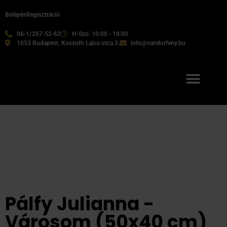
Belépés
Regisztráció
06-1/267-52-62
H-Szo: 10:00 - 18:00
1053 Budapest, Kossuth Lajos utca 3.
info@vandorfeny.hu
Pálfy Julianna -
Városom (50x40 cm)