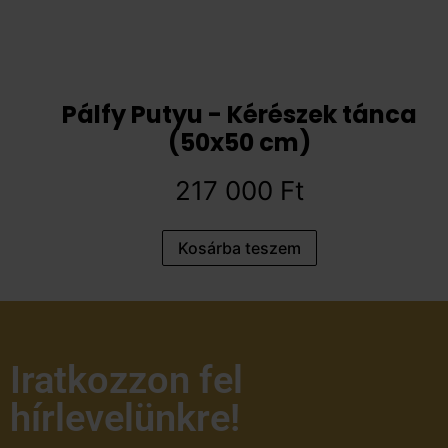
Pálfy Putyu - Kérészek tánca
(50x50 cm)
217 000
Ft
Kosárba teszem
Iratkozzon fel
hírlevelünkre!