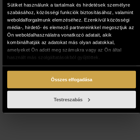
Sütiket használunk a tartalmak és hirdetések személyre
szabásához, közösségi funkciók biztosításához, valamint
weboldalforgalmunk elemzéséhez. Ezenkívül közösségi
média-, hirdető- és elemező partnereinkkel megosztjuk az
Ön weboldalhasználatra vonatkozó adatait, akik
kombinálhatják az adatokat más olyan adatokkal,
amelyeket Ön adott meg számukra vagy az Ön által
Nagy Tibor - Elveszett a
használt más szolgáltatásokból gyűjtöttek.
télben (40x25 cm)
939 000
Ft
Összes elfogadása
Kosárba teszem
Testreszabás