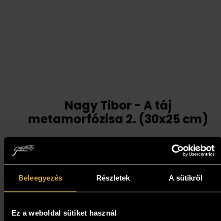
Nagy Tibor - A táj
metamorfózisa 2. (30x25 cm)
723 000
Ft
Kosárba teszem
Beleegyezés
Részletek
A sütikről
Ez a weboldal sütiket használ