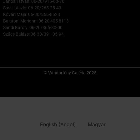
Jánosi István: 06-20/915-60-76
Sass László: 06-20/265-25-49
Kővári Maja: 06-30/366-8528
Balatoni Mariann: 06 20 405 8113
Sándi Károly: 06-20/366-80-00
Szűcs Balázs: 06-30/391-05-94
© Vándorfény Galéria 2025
English
(
Angol
)
Magyar