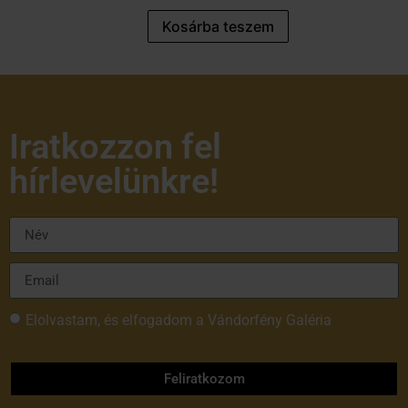
Kosárba teszem
Iratkozzon fel
hírlevelünkre!
Elolvastam, és elfogadom a Vándorfény Galéria
adatvédelmi tájékoztatóját
Feliratkozom