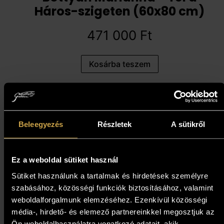
Háros-szigeten (60x80 cm)
471 000
Ft
Kosárba teszem
Beleegyezés
Részletek
A sütikről
Ez a weboldal sütiket használ
Sütiket használunk a tartalmak és hirdetések személyre
szabásához, közösségi funkciók biztosításához, valamint
weboldalforgalmunk elemzéséhez. Ezenkívül közösségi
Nagy Tibor - Nyári vizek
média-, hirdető- és elemező partnereinkkel megosztjuk az
(30x55 cm)
Ön weboldalhasználatra vonatkozó adatait, akik