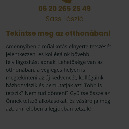
06 20 265 25 49
Sass László
Tekintse meg az otthonában!
Amennyiben a műalkotás elnyerte tetszését
jelentkezzen, és kollégáink bővebb
felvilágosítást adnak! Lehetősége van az
otthonában, a végleges helyén is
megtekinteni az új kedvencét, kollégáink
házhoz viszik és bemutatják azt! Több is
tetszik? Nem tud dönteni? Gyűjtse össze az
Önnek tetsző alkotásokat, és vásárolja meg
azt, ami élőben a legjobban tetszik!