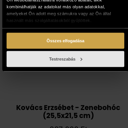
kombinálhatják az adatokat más olyan adatokkal,
1 193 000
Ft
amelyeket Ön adott meg számukra vagy az Ön által
használt más szolgáltatásokból gyűjtöttek.
Kosárba teszem
Összes elfogadása
Testreszabás
Kovács Erzsébet - Zenebohóc
(25,5x21,5 cm)