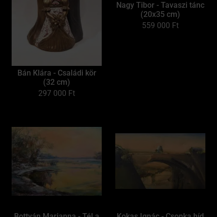
Nagy Tibor - Tavaszi tánc
(20x35 cm)
559 000
Ft
Bán Klára - Családi kör
(32 cm)
297 000
Ft
Bottyán Marianna - Tél a
Kokas Ignác - Csonka híd