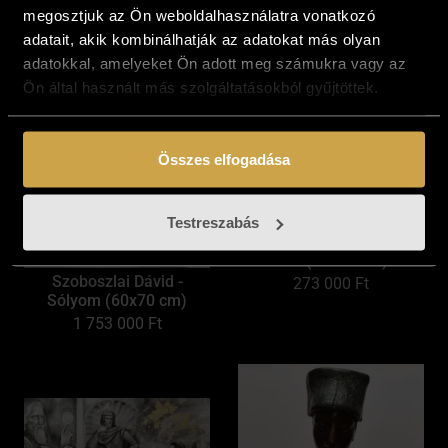
megosztjuk az Ön weboldalhasználatra vonatkozó
adatait, akik kombinálhatják az adatokat más olyan
adatokkal, amelyeket Ön adott meg számukra vagy az
Ön által használt más szolgáltatásokból gyűjtöttek.
Összes elfogadása
Testreszabás
Gécseg András - Csobánc
felé (40x50 cm)
Szoboszlai Dávid -
273 000
Ft
Sólyom (60x70 cm)
1 753 000
Ft