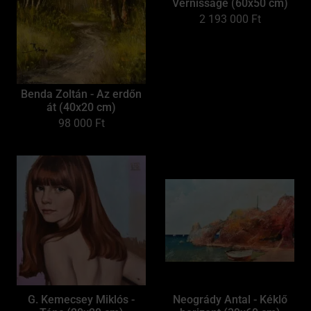
Vernissage (60x50 cm)
2 193 000
Ft
Benda Zoltán - Az erdőn
át (40x20 cm)
98 000
Ft
G. Kemecsey Miklós -
Neogrády Antal - Kéklő