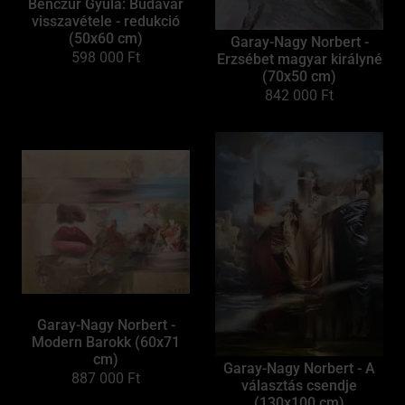
Benczúr Gyula: Budavár
visszavétele - redukció
(50x60 cm)
Garay-Nagy Norbert -
598 000
Ft
Erzsébet magyar királyné
(70x50 cm)
842 000
Ft
Garay-Nagy Norbert -
Modern Barokk (60x71
cm)
Garay-Nagy Norbert - A
887 000
Ft
választás csendje
(130x100 cm)