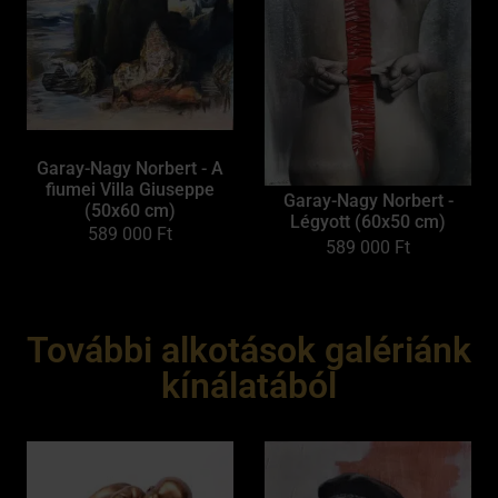
Garay-Nagy Norbert - A
fiumei Villa Giuseppe
Garay-Nagy Norbert -
(50x60 cm)
Légyott (60x50 cm)
589 000
Ft
589 000
Ft
További alkotások galériánk
kínálatából