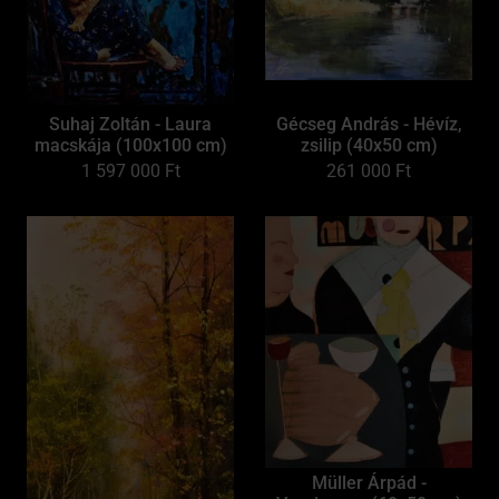
Suhaj Zoltán - Laura
Gécseg András - Hévíz,
macskája (100x100 cm)
zsilip (40x50 cm)
1 597 000
Ft
261 000
Ft
Müller Árpád -