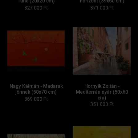
Tánc (20x20 cm)
horizont (39x60 cm)
327 000
Ft
371 000
Ft
Nagy Kálmán - Madarak
Hornyik Zoltán -
jönnek (50x70 cm)
Mediterrán nyár (50x60
cm)
369 000
Ft
351 000
Ft