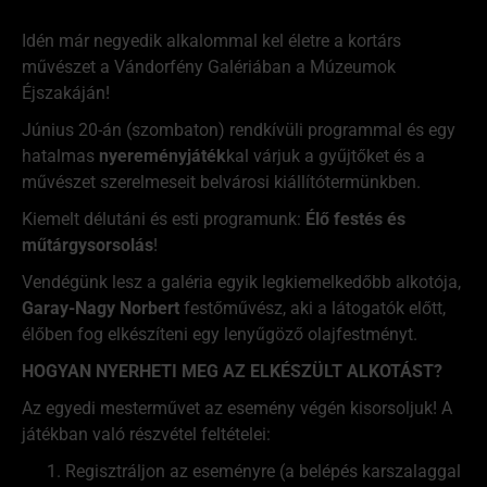
Idén már negyedik alkalommal kel életre a kortárs
művészet a Vándorfény Galériában a Múzeumok
Éjszakáján!
Június 20-án (szombaton) rendkívüli programmal és egy
hatalmas
nyereményjáték
kal várjuk a gyűjtőket és a
művészet szerelmeseit belvárosi kiállítótermünkben.
Kiemelt délutáni és esti programunk:
Élő festés és
műtárgysorsolás
!
Vendégünk lesz a galéria egyik legkiemelkedőbb alkotója,
Garay-Nagy Norbert
festőművész, aki a látogatók előtt,
élőben fog elkészíteni egy lenyűgöző olajfestményt.
HOGYAN NYERHETI MEG AZ ELKÉSZÜLT ALKOTÁST?
Az egyedi mesterművet az esemény végén kisorsoljuk! A
játékban való részvétel feltételei:
Regisztráljon az eseményre (a belépés karszalaggal