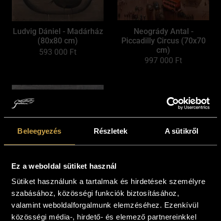
Ludvig Dániel - Madárház
Neogrády Antal -
(80x80 cm)
Piccadilly Circus (70x70
cm)
593 000
Ft
997 000
Ft
Beleegyezés
Részletek
A sütikről
Ez a weboldal sütiket használ
Sütiket használunk a tartalmak és hirdetések személyre
Bihon Győző -
Bihon Győző - Szentendre
szabásához, közösségi funkciók biztosításához,
Partszakasz II. (50x50
(40x100 cm)
cm)
valamint weboldalforgalmunk elemzéséhez. Ezenkívül
492 000
Ft
597 000
Ft
közösségi média-, hirdető- és elemező partnereinkkel