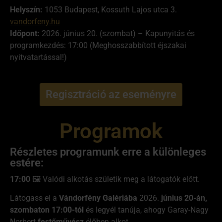
Helyszín:
1053 Budapest, Kossuth Lajos utca 3.
vandorfeny.hu
Időpont:
2026. június 20. (szombat) – Kapunyitás és
programkezdés: 17:00 (Meghosszabbított éjszakai
nyitvatartással!)
Regisztráció az eseményre
Programok
Részletes programunk erre a különleges
estére:
17:00
🖼️ Valódi alkotás születik meg a látogatók előtt.
Látogass el a
Vándorfény Galériába
2026.
június 20-án,
szombaton 17:00-tól
és legyél tanúja, ahogy Garay-Nagy
Norbert
festőművész
élőben alkot.