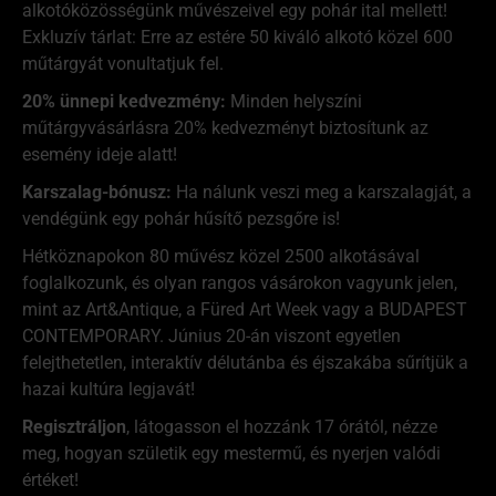
alkotóközösségünk művészeivel egy pohár ital mellett!
Exkluzív tárlat: Erre az estére 50 kiváló alkotó közel 600
műtárgyát vonultatjuk fel.
20% ünnepi kedvezmény:
Minden helyszíni
műtárgyvásárlásra 20% kedvezményt biztosítunk az
esemény ideje alatt!
Karszalag-bónusz:
Ha nálunk veszi meg a karszalagját, a
vendégünk egy pohár hűsítő pezsgőre is!
Hétköznapokon 80 művész közel 2500 alkotásával
foglalkozunk, és olyan rangos vásárokon vagyunk jelen,
mint az Art&Antique, a Füred Art Week vagy a BUDAPEST
CONTEMPORARY. Június 20-án viszont egyetlen
felejthetetlen, interaktív délutánba és éjszakába sűrítjük a
hazai kultúra legjavát!
Regisztráljon
, látogasson el hozzánk 17 órától, nézze
meg, hogyan születik egy mestermű, és nyerjen valódi
értéket!