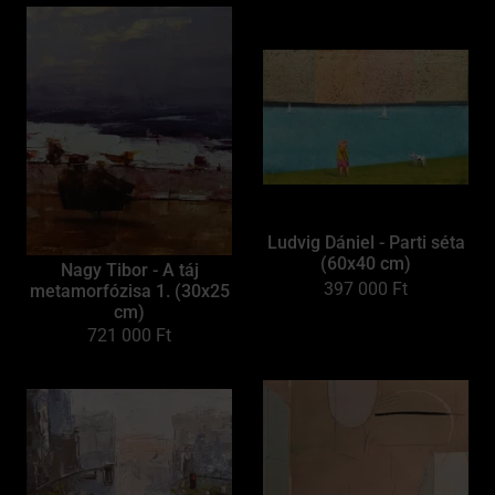
Ludvig Dániel - Parti séta
(60x40 cm)
Nagy Tibor - A táj
397 000
Ft
metamorfózisa 1. (30x25
cm)
721 000
Ft