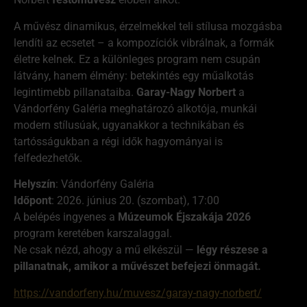
A művész dinamikus, érzelmekkel teli stílusa mozgásba
lendíti az ecsetet – a kompozíciók vibrálnak, a formák
életre kelnek. Ez a különleges program nem csupán
látvány, hanem élmény: betekintés egy műalkotás
legintimebb pillanataiba.
Garay-Nagy Norbert
a
Vándorfény Galéria meghatározó alkotója, munkái
modern stílusúak, ugyanakkor a technikában és
tartósságukban a régi idők hagyományai is
felfedezhetők.
Helyszín
: Vándorfény Galéria
Időpont
: 2026. június 20. (szombat), 17:00
A belépés ingyenes a
Múzeumok Éjszakája 2026
program keretében karszalaggal.
Ne csak nézd, ahogy a mű elkészül —
légy részese a
pillanatnak, amikor a művészet befejezi önmagát.
https://vandorfeny.hu/muvesz/garay-nagy-norbert/