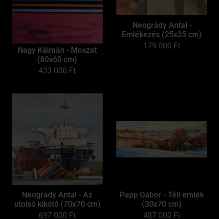
Neogrády Antal -
Emlékezés (25x25 cm)
179 000
Ft
Nagy Kálmán - Moszat
(80x60 cm)
433 000
Ft
Neogrády Antal - Az
Papp Gábor - Téli emlék
utolsó kikötő (70x70 cm)
(30x70 cm)
697 000
Ft
487 000
Ft