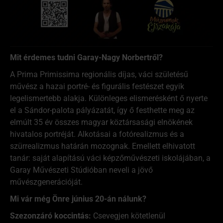
Mit érdemes tudni Garay-Nagy Norbertről?
A Prima Primissima regionális díjas, váci születésű
művész a hazai portré- és figurális festészet egyik
legelismertebb alakja. Különleges elismerésként ő nyerte
el a Sándor-palota pályázatát, így ő festhette meg az
elmúlt 35 év összes magyar köztársasági elnökének
hivatalos portréját. Alkotásai a fotórealizmus és a
szürrealizmus határán mozognak. Emellett elhivatott
tanár: saját alapítású váci képzőművészeti iskolájában, a
Garay Művészeti Stúdióban neveli a jövő
művészgenerációját.
Mi vár még Önre június 20-án nálunk?
Szezonzáró koccintás:
Csevegjen kötetlenül