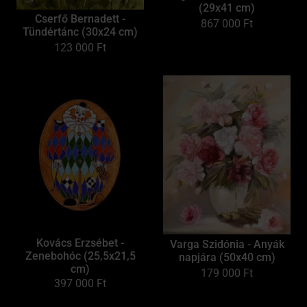
(29x41 cm)
Cserfő Bernadett -
867 000
Ft
Tündértánc (30x24 cm)
123 000
Ft
Kovács Erzsébet -
Varga Szidónia - Anyák
Zenebohóc (25,5x21,5
napjára (50x40 cm)
cm)
179 000
Ft
397 000
Ft