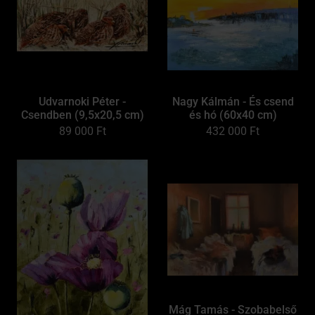
Udvarnoki Péter -
Nagy Kálmán - És csend
Csendben (9,5x20,5 cm)
és hó (60x40 cm)
89 000
Ft
432 000
Ft
Mág Tamás - Szobabelső