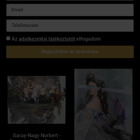
Az
adatkezelési tájékoztatót
elfogadom
Regisztrálok az eseményre
Garay-Nagy Norbert -