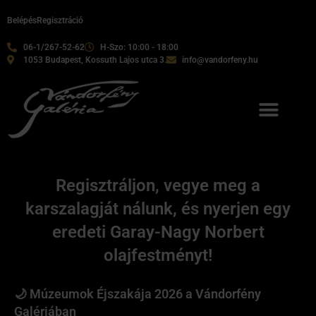
Belépés
Regisztráció
06-1/267-52-62
H-Szo: 10:00 - 18:00
1053 Budapest, Kossuth Lajos utca 3.
info@vandorfeny.hu
Regisztráljon, vegye meg a
karszalagját nálunk, és nyerjen egy
eredeti Garay-Nagy Norbert
olajfestményt!
🌙 Múzeumok Éjszakája 2026 a Vándorfény
Galériában