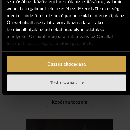
szabásához, közösségi funkciók biztosításához, valamint
weboldalforgalmunk elemzéséhez. Ezenkívül közösségi
média-, hirdető- és elemező partnereinkkel megosztjuk az
Ön weboldalhasználatra vonatkozó adatait, akik
kombinálhatják az adatokat más olyan adatokkal,
amelyeket Ön adott meg számukra vagy az Ön által
használt más szolgáltatásokból gyűjtöttek.
Schleif Sándor - Édenkert
Összes elfogadása
(50x70 cm)
Testreszabás
471 000
Ft
Kosárba teszem