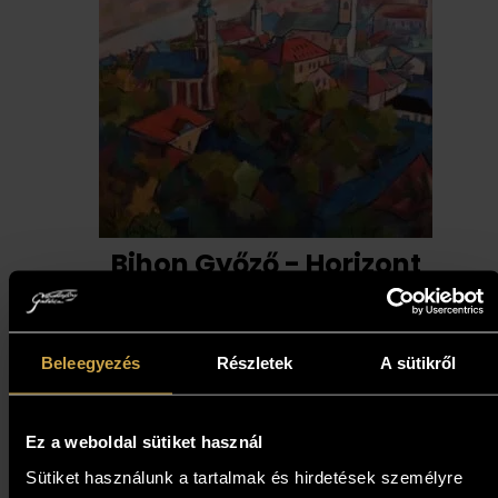
Bihon Győző - Horizont
(80x80 cm)
683 000
Ft
Beleegyezés
Részletek
A sütikről
Kosárba teszem
Ez a weboldal sütiket használ
Sütiket használunk a tartalmak és hirdetések személyre