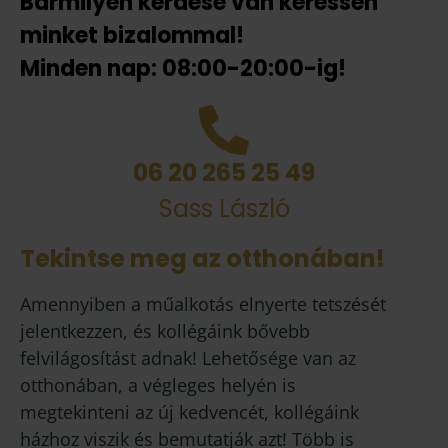
Bármilyen kérdése van keressen
minket bizalommal!
Minden nap: 08:00-20:00-ig!
06 20 265 25 49
Sass László
Tekintse meg az otthonában!
Amennyiben a műalkotás elnyerte tetszését
jelentkezzen, és kollégáink bővebb
felvilágosítást adnak! Lehetősége van az
otthonában, a végleges helyén is
megtekinteni az új kedvencét, kollégáink
házhoz viszik és bemutatják azt! Több is