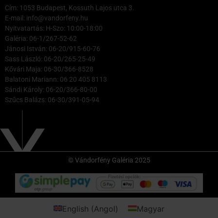
Cím: 1053 Budapest, Kossuth Lajos utca 3.
E-mail: info@vandorfeny.hu
Nyitvatartás: H-Szo: 10:00-18:00
Galéria: 06-1/267-52-62
Jánosi István: 06-20/915-60-76
Sass László: 06-20/265-25-49
Kővári Maja: 06-30/366-8528
Balatoni Mariann: 06 20 405 8113
Sándi Károly: 06-20/366-80-00
Szűcs Balázs: 06-30/391-05-94
© Vándorfény Galéria 2025
English
(
Angol
)
Magyar