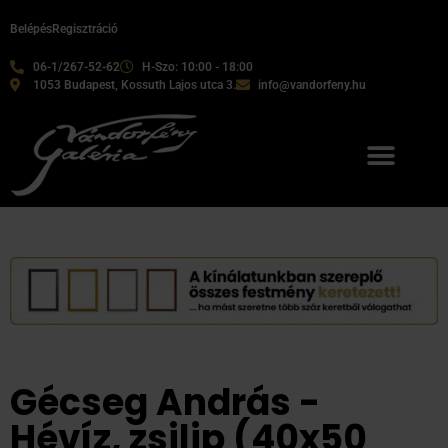
Belépés
Regisztráció
06-1/267-52-62
H-Szo: 10:00 - 18:00
1053 Budapest, Kossuth Lajos utca 3.
info@vandorfeny.hu
Gécseg András -
Hévíz, zsilip (40x50