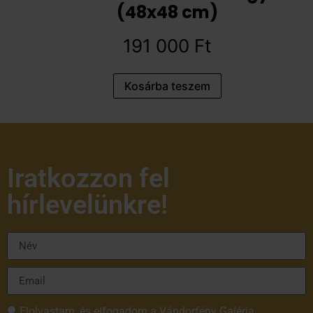
(48x48 cm)
191 000
Ft
Kosárba teszem
Iratkozzon fel
hírlevelünkre!
Elolvastam, és elfogadom a Vándorfény Galéria