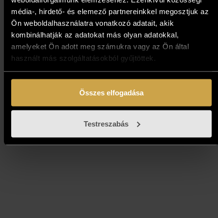
média-, hirdető- és elemező partnereinkkel megosztjuk az
Ön weboldalhasználatra vonatkozó adatait, akik
Vojnits Richárd - Ballada
kombinálhatják az adatokat más olyan adatokkal,
(70x100 cm)
amelyeket Ön adott meg számukra vagy az Ön által
használt más szolgáltatásokból gyűjtöttek.
781 000
Ft
Kosárba teszem
Összes elfogadása
Testreszabás