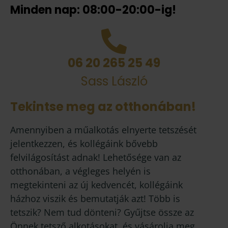
Minden nap: 08:00-20:00-ig!
06 20 265 25 49
Sass László
Tekintse meg az otthonában!
Amennyiben a műalkotás elnyerte tetszését
jelentkezzen, és kollégáink bővebb
felvilágosítást adnak! Lehetősége van az
otthonában, a végleges helyén is
megtekinteni az új kedvencét, kollégáink
házhoz viszik és bemutatják azt! Több is
tetszik? Nem tud dönteni? Gyűjtse össze az
Önnek tetsző alkotásokat, és vásárolja meg