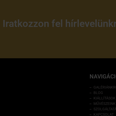
Iratkozzon fel hírlevelünk
NAVIGÁC
GALÉRIÁNKR
BLOG
KIÁLLÍTÁSOK
MŰVÉSZEINK
SZOLGÁLTAT
KAPCSOLAT