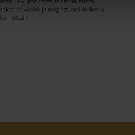
önteni? Gyűjtse össze az Önnek tetsző
sokat, és vásárolja meg azt, ami élőben a
ban tetszik!