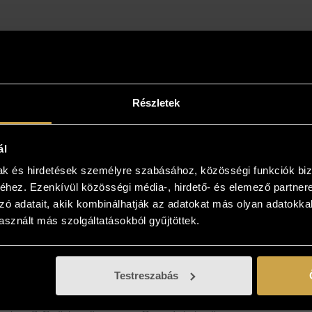
Részletek
ál
mak és hirdetések személyre szabásához, közösségi funkciók biz
intse meg az otthonában!
hez. Ezenkívül közösségi média-, hirdető- és elemező partner
zó adatait, akik kombinálhatják az adatokat más olyan adatokka
yiben a műalkotás elnyerte tetszését
sznált más szolgáltatásokból gyűjtöttek.
kezzen, és kollégáink bővebb felvilágosítást
! Lehetősége van az otthonában, a végleges
 is megtekinteni az új kedvencét, kollégáink
Testreszabás
 viszik és bemutatják azt! Több is tetszik? Nem