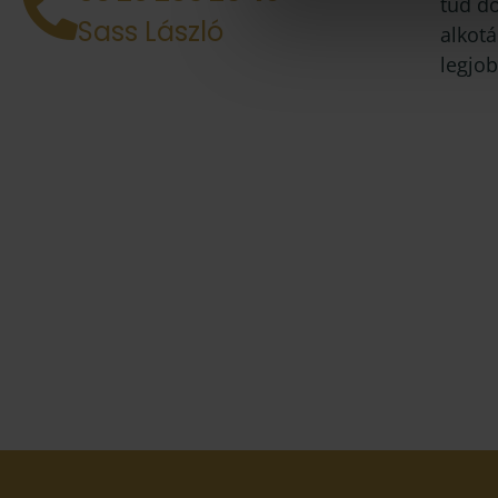
tud d
Sass László
alkotá
legjob