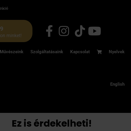
tráció
49
jon minket!
Művészeink
Szolgáltatásaink
Kapcsolat
Nyelvek
English
Ez is érdekelheti!