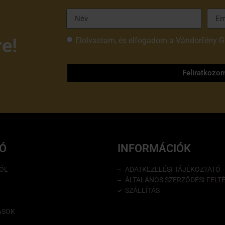
re!
Elolvastam, és elfogadom a Vándorfény G
tájékoztatóját
Feliratkozo
IÓ
INFORMÁCIÓK
ÓL
ADATKEZELÉSI TÁJÉKOZTATÓ
ÁLTALÁNOS SZERZŐDÉSI FELT
SZÁLLÍTÁS
ÁSOK