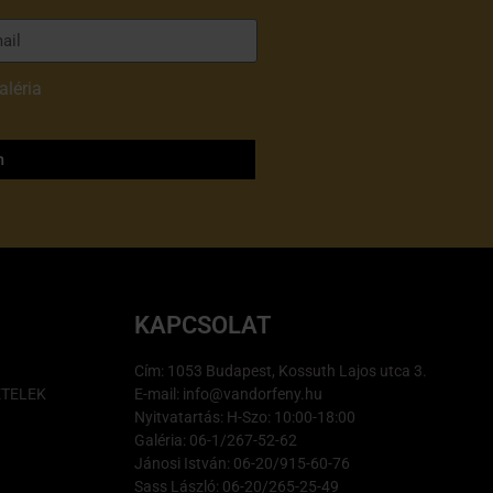
aléria
adatvédelmi
m
KAPCSOLAT
Cím: 1053 Budapest, Kossuth Lajos utca 3.
ÉTELEK
E-mail: info@vandorfeny.hu
Nyitvatartás: H-Szo: 10:00-18:00
Galéria: 06-1/267-52-62
Jánosi István: 06-20/915-60-76
Sass László: 06-20/265-25-49