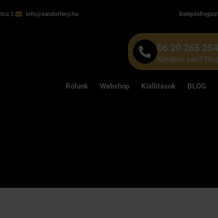
tca 3.
info@vandorfeny.hu
Belépés
Regisz
06 20 265 25
Kérdése van? Hív
Rólunk
Webshop
Kiállítások
BLOG