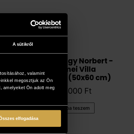
A sütikről
Garay-Nagy Norbert -
A fiumei Villa
tosításához, valamint
Giuseppe (50x60 cm)
einkkel megosztjuk az Ön
l, amelyeket Ön adott meg
589 000
Ft
Kosárba teszem
Összes elfogadása