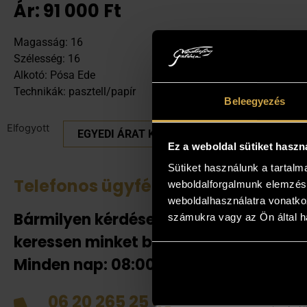
Ár:
91 000
Ft
Magasság: 16
Szélesség: 16
Alkotó: Pósa Ede
Technikák: pasztell/papír
Beleegyezés
Elfogyott
EGYEDI ÁRAT KÉREK
Ez a weboldal sütiket haszn
Sütiket használunk a tartal
Telefonos ügyfélszolgálat
Tek
weboldalforgalmunk elemzésé
weboldalhasználatra vonatko
Bármilyen kérdése van
Amenn
számukra vagy az Ön által ha
jelent
keressen minket bizalommal!
adnak
Minden nap: 08:00-20:00-ig!
helyén
házhoz
06 20 265 25 49