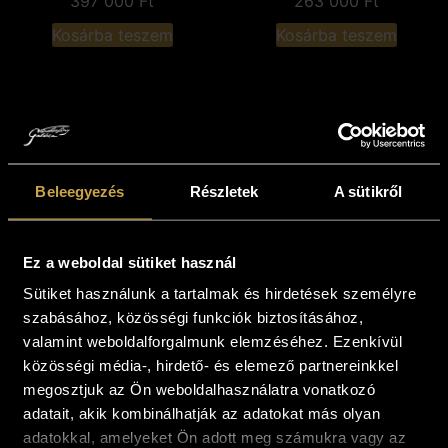
397 000
Ft
263 000
Ft
Kosárba teszem
Kosárba teszem
Beleegyezés
Részletek
A sütikről
Ez a weboldal sütiket használ
Sütiket használunk a tartalmak és hirdetések személyre
Némethy Georgina -
szabásához, közösségi funkciók biztosításához,
Halászhajó (7.5x12
valamint weboldalforgalmunk elemzéséhez. Ezenkívül
cm)
közösségi média-, hirdető- és elemező partnereinkkel
54 000
Ft
megosztjuk az Ön weboldalhasználatra vonatkozó
adatait, akik kombinálhatják az adatokat más olyan
Kosárba teszem
adatokkal, amelyeket Ön adott meg számukra vagy az