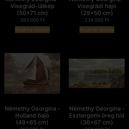
Visegrád-látkép
Visegrádi hajó
(50x71 cm)
(29x50 cm)
383 000
Ft
234 000
Ft
Kosárba teszem
Kosárba teszem
Némethy Georgina -
Némethy Georgina -
Holland hajó
Esztergomi öreg híd
(49x65 cm)
(36x67 cm)