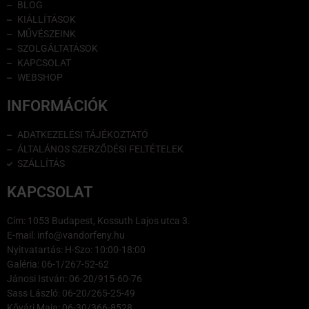
BLOG
KIÁLLÍTÁSOK
MŰVÉSZEINK
SZOLGÁLTATÁSOK
KAPCSOLAT
WEBSHOP
INFORMÁCIÓK
ADATKEZELÉSI TÁJÉKOZTATÓ
ÁLTALÁNOS SZERZŐDÉSI FELTÉTELEK
SZÁLLÍTÁS
KAPCSOLAT
Cím: 1053 Budapest, Kossuth Lajos utca 3.
E-mail: info@vandorfeny.hu
Nyitvatartás: H-Szo: 10:00-18:00
Galéria: 06-1/267-52-62
Jánosi István: 06-20/915-60-76
Sass László: 06-20/265-25-49
Kővári Maja: 06-30/366-8528