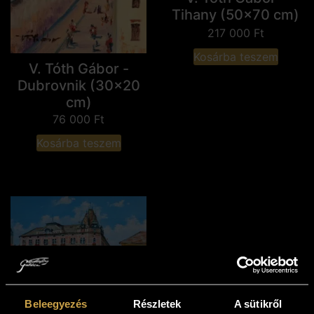
Tihany (50x70 cm)
217 000
Ft
Kosárba teszem
V. Tóth Gábor -
Dubrovnik (30x20
cm)
76 000
Ft
Kosárba teszem
Beleegyezés
Részletek
A sütikről