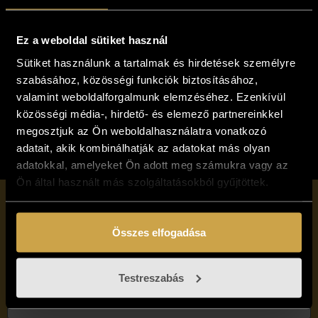
V. Tóth Gábor -
Kassa utcáin
Ez a weboldal sütiket használ
(40x50 cm)
Sütiket használunk a tartalmak és hirdetések személyre
77 000
Ft
szabásához, közösségi funkciók biztosításához,
Kosárba teszem
valamint weboldalforgalmunk elemzéséhez. Ezenkívül
közösségi média-, hirdető- és elemező partnereinkkel
megosztjuk az Ön weboldalhasználatra vonatkozó
adatait, akik kombinálhatják az adatokat más olyan
adatokkal, amelyeket Ön adott meg számukra vagy az
Ön által használt más szolgáltatásokból gyűjtöttek.
Iratkozzon fel
Összes elfogadása
hírlevelünkre!
Testreszabás