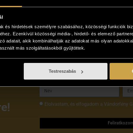
ál
mak és hirdetések személyre szabásához, közösségi funkciók biz
hez. Ezenkívül közösségi média-, hirdető- és elemező partner
zó adatait, akik kombinálhatják az adatokat más olyan adatokka
sznált más szolgáltatásokból gyűjtöttek.
Testreszabás
re!
Elolvastam, és elfogadom a Vándorfény G
tájékoztatóját
Feliratkozo