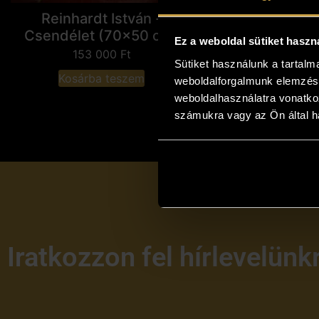
Reinhardt István -
Csendélet (70x50 cm)
Ez a weboldal sütiket haszn
153 000
Ft
Sütiket használunk a tartal
Kosárba teszem
weboldalforgalmunk elemzésé
weboldalhasználatra vonatko
számukra vagy az Ön által ha
Iratkozzon fel hírlevelünk