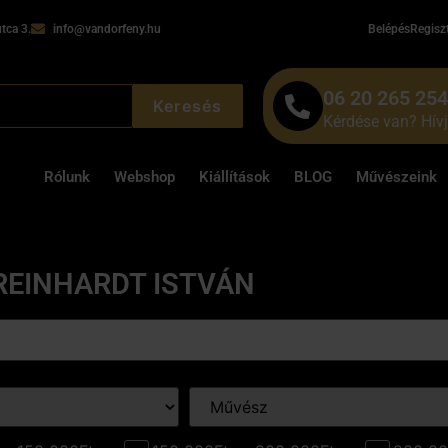
tca 3.
info@vandorfeny.hu
Belépés
Regisz
06 20 265 25
Keresés
Kérdése van? Hív
Rólunk
Webshop
Kiállítások
BLOG
Művészeink
REINHARDT ISTVÁN