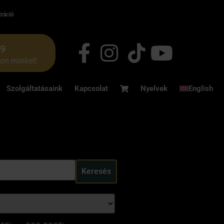
tráció
49
jon minket!
Szolgáltatásaink
Kapcsolat
Nyelvek
English
Keresés