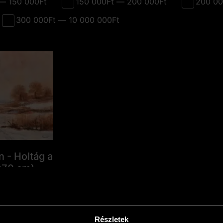
— 150 000Ft
150 000Ft — 200 000Ft
200 00
300 000Ft — 10 000 000Ft
n - Holtág a
x70 cm)
0
Ft
eszem
Részletek