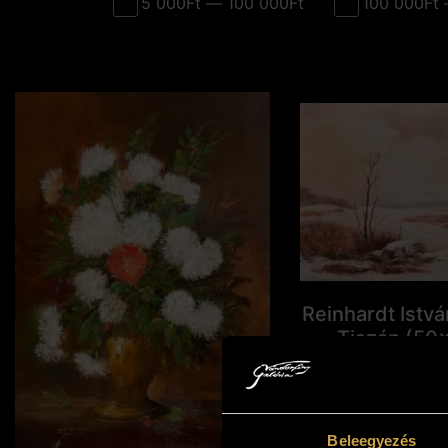
5 000Ft — 100 000Ft
100 000Ft 
Reinhardt Istvá
Tiszán (50
313 00
Kosárba t
Beleegyezés