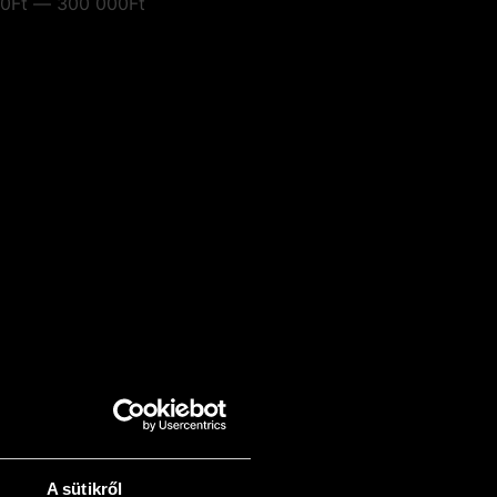
0Ft — 300 000Ft
A sütikről