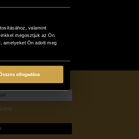
tosításához, valamint
einkkel megosztjuk az Ön
l, amelyeket Ön adott meg
Összes elfogadása
aléria
adatvédelmi
m