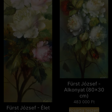
Fürst József -
Alkonyat (80x30
cm)
483 000
Ft
Fürst József - Élet
Kosárba teszem