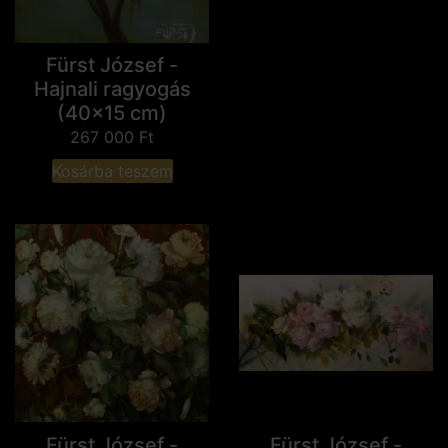
Fürst József -
Hajnali ragyogás
(40x15 cm)
267 000
Ft
Kosárba teszem
Fürst József -
Fürst József -