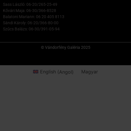
Sass László: 06-20/265-25-49
Kővári Maja: 06-30/366-8528
Balatoni Mariann: 06 20 405 8113
Sándi Károly: 06-20/366-80-00
Szűcs Balázs: 06-30/391-05-94
© Vándorfény Galéria 2025
English
(
Angol
)
Magyar