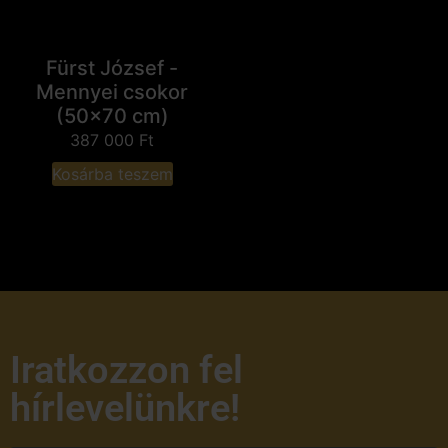
Fürst József -
Mennyei csokor
(50x70 cm)
387 000
Ft
Kosárba teszem
Iratkozzon fel
hírlevelünkre!