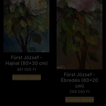
Fürst József -
Hajnal (80x30 cm)
481 000
Ft
Fürst József -
Kosárba teszem
Ébredés (60x20
cm)
289 000
Ft
Kosárba teszem