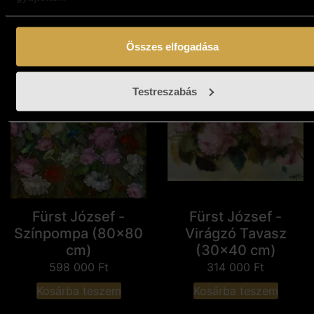
597 000
Ft
Kosárba teszem
Kosárba teszem
Összes elfogadása
Testreszabás
Fürst József -
Fürst József -
Színpompa (80x80
Virágzó Tavasz
cm)
(30x40 cm)
598 000
Ft
314 000
Ft
Kosárba teszem
Kosárba teszem