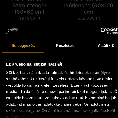
Sziromtenger
Időtlenség (60x120
(60x60 cm)
cm)
491 000
Ft
659 000
Ft
Kosárba teszem
Kosárba teszem
Beleegyezés
Részletek
A sütikről
Ez a weboldal sütiket használ
Sütiket használunk a tartalmak és hirdetések személyre
szabásához, közösségi funkciók biztosításához, valamint
weboldalforgalmunk elemzéséhez. Ezenkívül közösségi
média-, hirdető- és elemező partnereinkkel megosztjuk az Ö
weboldalhasználatra vonatkozó adatait, akik kombinálhatják
Fürst József -
Fürst József - Flóra
adatokat más olyan adatokkal, amelyeket Ön adott meg
Barokk kert (80x80
(50x50 cm)
számukra vagy az Ön által használt más szolgáltatásokból
cm)
417 000
Ft
gyűjtöttek.