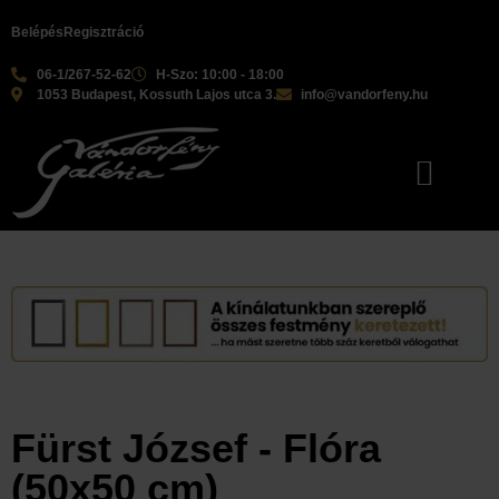
Belépés
Regisztráció
06-1/267-52-62
H-Szo: 10:00 - 18:00
1053 Budapest, Kossuth Lajos utca 3.
info@vandorfeny.hu
Fürst József - Flóra
(50x50 cm)