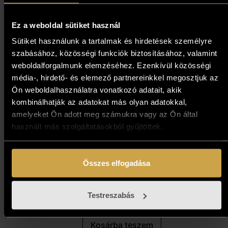
Kosárba teszem
Ez a weboldal sütiket használ
Sütiket használunk a tartalmak és hirdetések személyre
szabásához, közösségi funkciók biztosításához, valamint
weboldalforgalmunk elemzéséhez. Ezenkívül közösségi
média-, hirdető- és elemező partnereinkkel megosztjuk az
Ön weboldalhasználatra vonatkozó adatait, akik
kombinálhatják az adatokat más olyan adatokkal,
amelyeket Ön adott meg számukra vagy az Ön által
használt más szolgáltatásokból gyűjtöttek.
Mág Tamás - Szentivánéj (29x46
Összes elfogadása
cm)
859 000
Ft
Testreszabás
Kosárba teszem