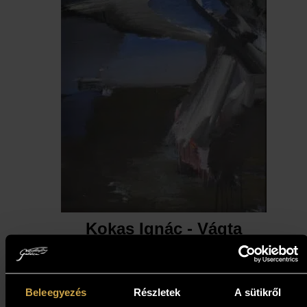
Kokas Ignác - Vágta
(138,5x103,5 cm)
1 873 000
Ft
Beleegyezés
Részletek
A sütikről