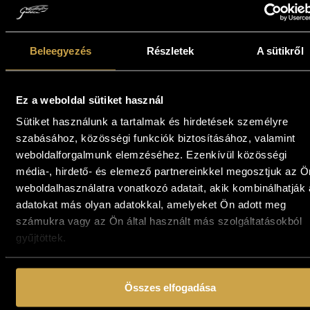
(23,5x30 cm)
373 000
Ft
209 000
Ft
Kosárba teszem
Kosárba teszem
Beleegyezés
Részletek
A sütikről
Ez a weboldal sütiket használ
Sütiket használunk a tartalmak és hirdetések személyre
szabásához, közösségi funkciók biztosításához, valamint
weboldalforgalmunk elemzéséhez. Ezenkívül közösségi
média-, hirdető- és elemező partnereinkkel megosztjuk az Ö
weboldalhasználatra vonatkozó adatait, akik kombinálhatják
adatokat más olyan adatokkal, amelyeket Ön adott meg
számukra vagy az Ön által használt más szolgáltatásokból
Neogrády Antal -
Neogrády Antal -
gyűjtöttek.
Tűzben edzett
Álmodó metropolisz
(19x29,5 cm)
(50x60 cm)
Összes elfogadása
197 000
Ft
497 000
Ft