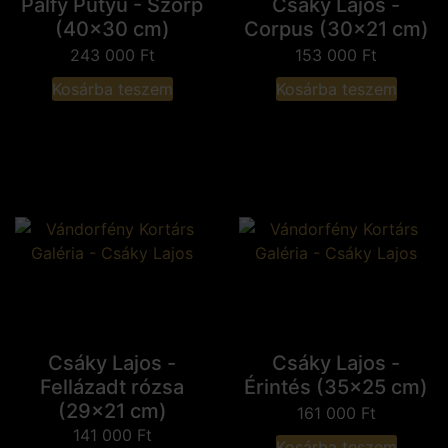
Pálfy Putyu - Szörp
Csáky Lajos -
(40x30 cm)
Corpus (30x21 cm)
243 000
Ft
153 000
Ft
Kosárba teszem
Kosárba teszem
Csáky Lajos -
Csáky Lajos -
Fellázadt rózsa
Érintés (35x25 cm)
(29x21 cm)
161 000
Ft
141 000
Ft
Kosárba teszem