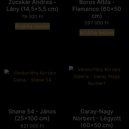
Zocskár Andrea -
Boros Attila -
Lány (14,5x5,5 cm)
Flamenco (60x50
cm)
79 000
Ft
597 000
Ft
Kosárba teszem
Kosárba teszem
Shane 54 - János
Garay-Nagy
(25x100 cm)
Norbert - Légyott
(60x50 cm)
621 000
Ft