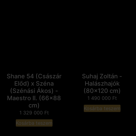
Shane 54 (Császár
Suhaj Zoltán -
Előd) x Széna
Halászhajók
(Szénási Ákos) -
(80x120 cm)
Maestro II. (66x88
1 490 000
Ft
cm)
Kosárba teszem
1 329 000
Ft
Kosárba teszem