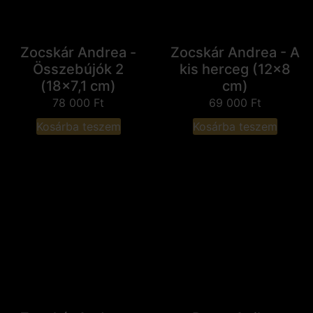
Zocskár Andrea -
Zocskár Andrea - A
Összebújók 2
kis herceg (12x8
(18x7,1 cm)
cm)
78 000
Ft
69 000
Ft
Kosárba teszem
Kosárba teszem