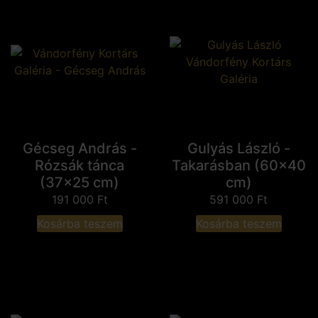
Gécseg András -
Gulyás László -
Rózsák tánca
Takarásban (60x40
(37x25 cm)
cm)
191 000
Ft
591 000
Ft
Kosárba teszem
Kosárba teszem