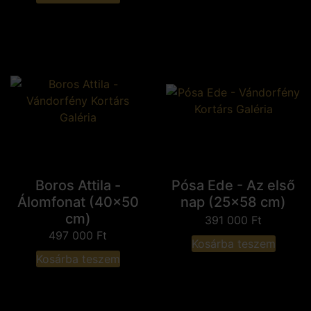
Boros Attila -
Pósa Ede - Az első
Álomfonat (40x50
nap (25x58 cm)
cm)
391 000
Ft
497 000
Ft
Kosárba teszem
Kosárba teszem