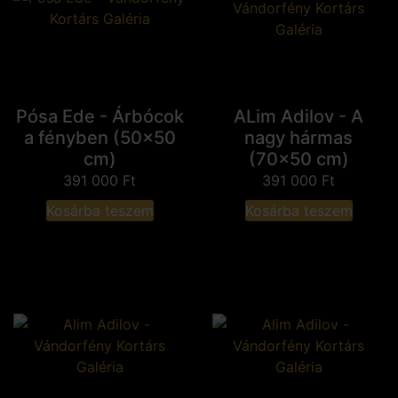
Pósa Ede - Árbócok
ALim Adilov - A
a fényben (50x50
nagy hármas
cm)
(70x50 cm)
391 000
Ft
391 000
Ft
Kosárba teszem
Kosárba teszem