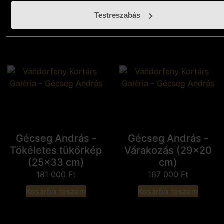
Kosárba teszem
Kosárba teszem
Testreszabás
Gécseg András -
Gécseg András -
Tökéletes tükörkép
Várakozás (29x20
(25x33 cm)
cm)
181 000
Ft
167 000
Ft
Kosárba teszem
Kosárba teszem