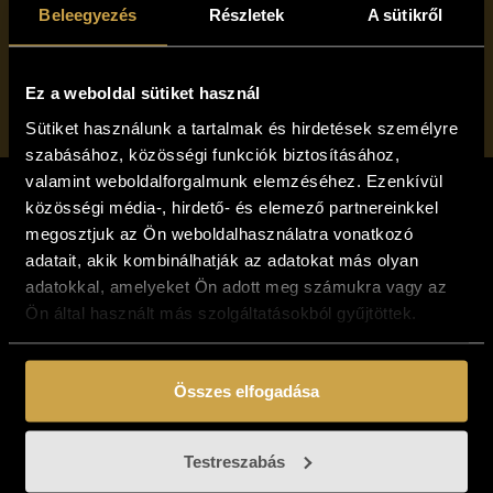
Beleegyezés
Részletek
A sütikről
Gallery
Subscribe to
Ez a weboldal sütiket használ
Sütiket használunk a tartalmak és hirdetések személyre
szabásához, közösségi funkciók biztosításához,
valamint weboldalforgalmunk elemzéséhez. Ezenkívül
közösségi média-, hirdető- és elemező partnereinkkel
megosztjuk az Ön weboldalhasználatra vonatkozó
adatait, akik kombinálhatják az adatokat más olyan
adatokkal, amelyeket Ön adott meg számukra vagy az
Ön által használt más szolgáltatásokból gyűjtöttek.
NAVIGATION
Összes elfogadása
ABOUT OUR GALLERY
BLOG
EXHIBITIONS
Testreszabás
OUR ARTISTS
SERVICES