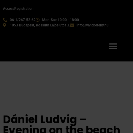
Access
Registration
06-1/267-52-62
Mon-Sat: 10:00 - 18:00
1053 Budapest, Kossuth Lajos utca 3.
info@vandorfeny.hu
Our services
Dániel Ludvig –
Evening on the beach