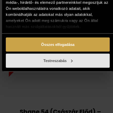
média-, hirdető- és elemező partnereinkkel megosztjuk az
Endre Szász László “Vallone”
Ön weboldalhasználatra vonatkozó adatait, akik
– Ancient Lovers (40x30 cm)
kombinálhatják az adatokat más olyan adatokkal,
amelyeket Ön adott meg számukra vagy az Ön által
427 000
Ft
384 300
Ft
használt más szolgáltatásokból gyűjtöttek.
Add to cart
Összes elfogadása
Testreszabás
10%
Shane 54 (Császár Előd) –