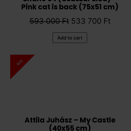
Pink cat is back (75x51 cm)
593 000
Ft
533 700
Ft
Add to cart
10%
Attila Juhász – My Castle
(40x55 cm)