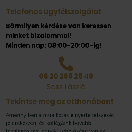
Telefonos ügyfélszolgálat
Bármilyen kérdése van keressen
minket bizalommal!
Minden nap: 08:00-20:00-ig!
06 20 265 25 49
Sass László
Tekintse meg az otthonában!
Amennyiben a műalkotás elnyerte tetszését
jelentkezzen, és kollégáink bővebb
felvilágosítást adnak! Lehetősége van az