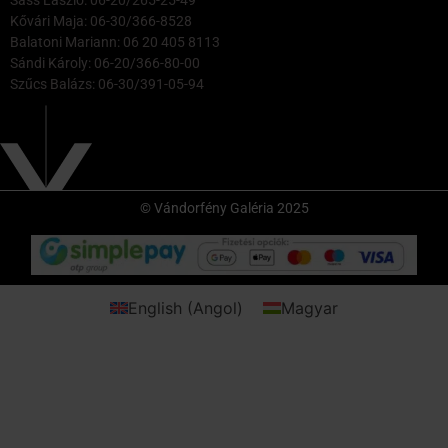
Sass László: 06-20/265-25-49
Kővári Maja: 06-30/366-8528
Balatoni Mariann: 06 20 405 8113
Sándi Károly: 06-20/366-80-00
Szűcs Balázs: 06-30/391-05-94
© Vándorfény Galéria 2025
English
(
Angol
)
Magyar