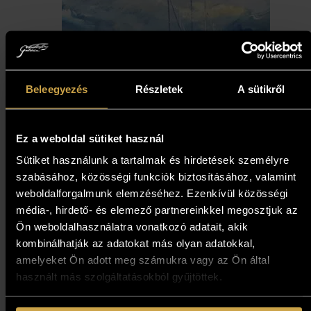
Beleegyezés
Részletek
A sütikről
Papp Gábor - Pihenő vitorlák
Ez a weboldal sütiket használ
(40x60 cm)
Sütiket használunk a tartalmak és hirdetések személyre
szabásához, közösségi funkciók biztosításához, valamint
559 000
Ft
weboldalforgalmunk elemzéséhez. Ezenkívül közösségi
média-, hirdető- és elemező partnereinkkel megosztjuk az
Kosárba teszem
Ön weboldalhasználatra vonatkozó adatait, akik
kombinálhatják az adatokat más olyan adatokkal,
amelyeket Ön adott meg számukra vagy az Ön által
használt más szolgáltatásokból gyűjtöttek.