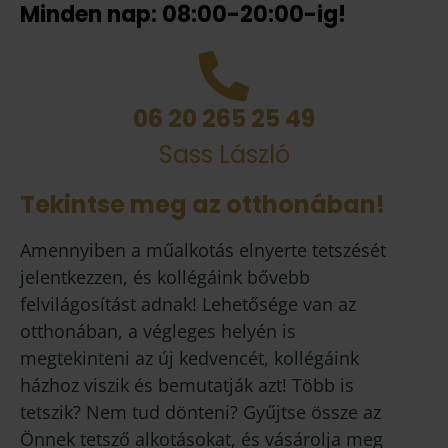
Minden nap: 08:00-20:00-ig!
06 20 265 25 49
Sass László
Tekintse meg az otthonában!
Amennyiben a műalkotás elnyerte tetszését
jelentkezzen, és kollégáink bővebb
felvilágosítást adnak! Lehetősége van az
otthonában, a végleges helyén is
megtekinteni az új kedvencét, kollégáink
házhoz viszik és bemutatják azt! Több is
tetszik? Nem tud dönteni? Gyűjtse össze az
Önnek tetsző alkotásokat, és vásárolja meg