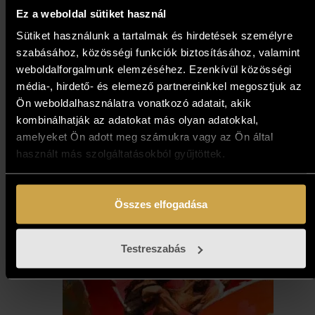
Ez a weboldal sütiket használ
Sütiket használunk a tartalmak és hirdetések személyre
szabásához, közösségi funkciók biztosításához, valamint
Papp Gábor - Az öreg híd
weboldalforgalmunk elemzéséhez. Ezenkívül közösségi
média-, hirdető- és elemező partnereinkkel megosztjuk az
(50x70 cm)
Ön weboldalhasználatra vonatkozó adatait, akik
kombinálhatják az adatokat más olyan adatokkal,
593 000
Ft
amelyeket Ön adott meg számukra vagy az Ön által
használt más szolgáltatásokból gyűjtöttek.
Kosárba teszem
Összes elfogadása
Testreszabás