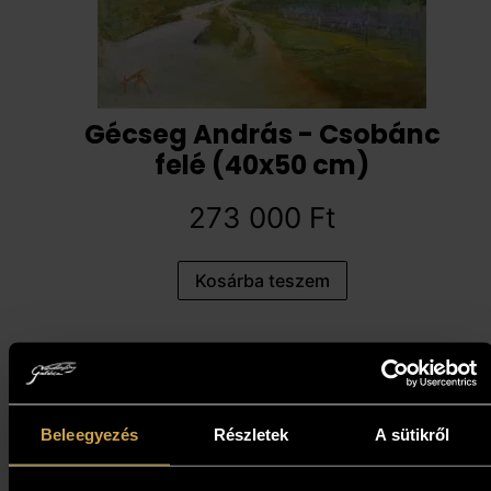
Gécseg András - Csobánc
felé (40x50 cm)
273 000
Ft
Kosárba teszem
Beleegyezés
Részletek
A sütikről