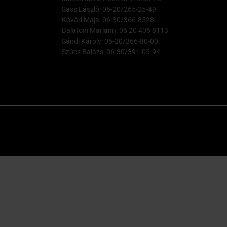
Sass László: 06-20/265-25-49
Kővári Maja: 06-30/366-8528
Balatoni Mariann: 06 20 405 8113
Sándi Károly: 06-20/366-80-00
Szűcs Balázs: 06-30/391-05-94