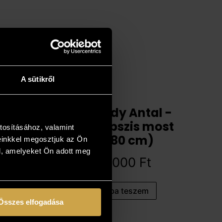
A sütikről
Neogrády Antal -
Apokalipszis most
tosításához, valamint
(60x80 cm)
einkkel megosztjuk az Ön
l, amelyeket Ön adott meg
987 000
Ft
Kosárba teszem
Összes elfogadása