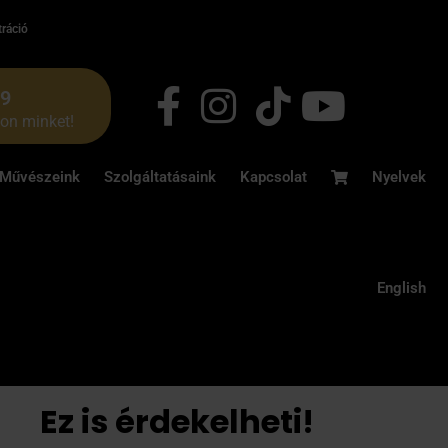
tráció
49
jon minket!
Művészeink
Szolgáltatásaink
Kapcsolat
Nyelvek
English
Ez is érdekelheti!