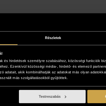
intse meg az otthonában!
Részletek
yiben a műalkotás elnyerte tetszését
kezzen, és kollégáink bővebb felvilágosítást
ál
! Lehetősége van az otthonában, a végleges
mak és hirdetések személyre szabásához, közösségi funkciók biz
 is megtekinteni az új kedvencét, kollégáink
hez. Ezenkívül közösségi média-, hirdető- és elemező partner
 viszik és bemutatják azt! Több is tetszik? Nem
zó adatait, akik kombinálhatják az adatokat más olyan adatokka
önteni? Gyűjtse össze az Önnek tetsző
sznált más szolgáltatásokból gyűjtöttek.
sokat, és vásárolja meg azt, ami élőben a
ban tetszik!
Testreszabás