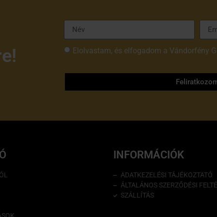
re!
Elolvastam, és elfogadom a Vándorfény G
tájékoztatóját
Feliratkozo
IÓ
INFORMÁCIÓK
ÓL
ADATKEZELÉSI TÁJÉKOZTATÓ
ÁLTALÁNOS SZERZŐDÉSI FELT
SZÁLLÍTÁS
ÁSOK