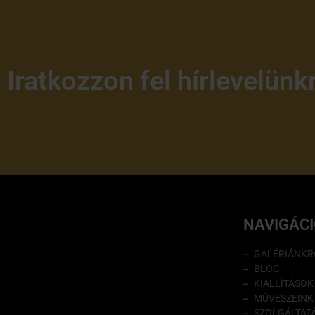
Iratkozzon fel hírlevelünk
NAVIGÁC
GALÉRIÁNKR
BLOG
KIÁLLÍTÁSOK
MŰVÉSZEINK
SZOLGÁLTAT