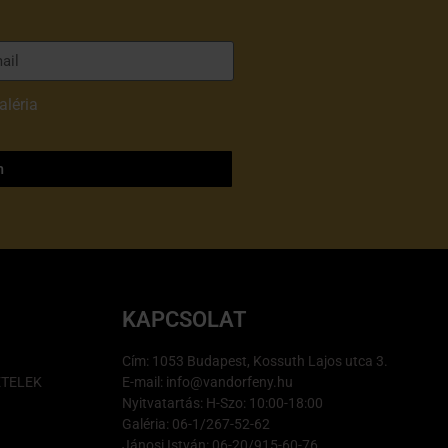
aléria
adatvédelmi
m
KAPCSOLAT
Cím: 1053 Budapest, Kossuth Lajos utca 3.
ÉTELEK
E-mail: info@vandorfeny.hu
Nyitvatartás: H-Szo: 10:00-18:00
Galéria: 06-1/267-52-62
Jánosi István: 06-20/915-60-76