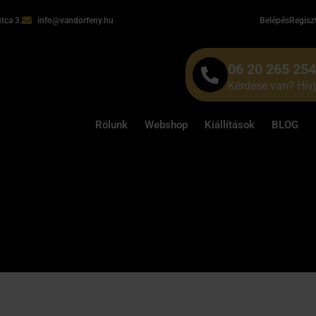
tca 3.
info@vandorfeny.hu
Belépés
Regisz
06 20 265 25
Kérdése van? Hív
Rólunk
Webshop
Kiállítások
BLOG