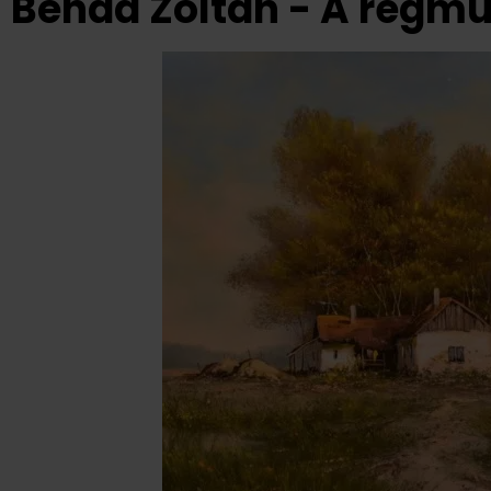
Benda Zoltán - A régmú