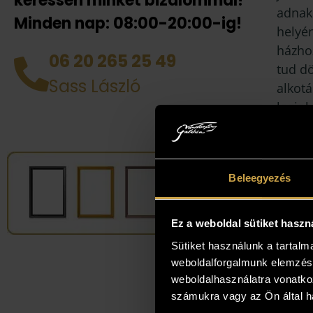
keressen minket bizalommal!
adnak
Minden nap: 08:00-20:00-ig!
helyén
házhoz
06 20 265 25 49
tud d
Sass László
alkotá
legjob
Beleegyezés
Ez a weboldal sütiket haszn
Sütiket használunk a tartal
weboldalforgalmunk elemzésé
weboldalhasználatra vonatko
számukra vagy az Ön által ha