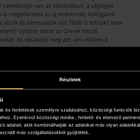
! Lehetősége van az otthonában, a végleges
 is megtekinteni az új kedvencét, kollégáink
 viszik és bemutatják azt! Több is tetszik? Nem
önteni? Gyűjtse össze az Önnek tetsző
sokat, és vásárolja meg azt, ami élőben a
ban tetszik!
Részletek
ál
mak és hirdetések személyre szabásához, közösségi funkciók biz
hez. Ezenkívül közösségi média-, hirdető- és elemező partner
zó adatait, akik kombinálhatják az adatokat más olyan adatokka
sznált más szolgáltatásokból gyűjtöttek.