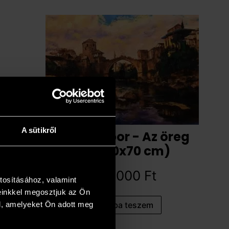
A sütikről
Papp Gábor - Az öreg
híd (50x70 cm)
593 000
Ft
tosításához, valamint
einkkel megosztjuk az Ön
l, amelyeket Ön adott meg
Kosárba teszem