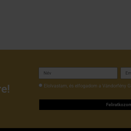
re!
Elolvastam, és elfogadom a Vándorfény G
tájékoztatóját
Feliratkozo