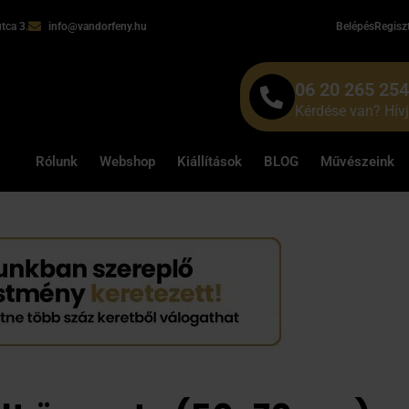
tca 3.
info@vandorfeny.hu
Belépés
Regisz
06 20 265 25
Kérdése van? Hív
Rólunk
Webshop
Kiállítások
BLOG
Művészeink