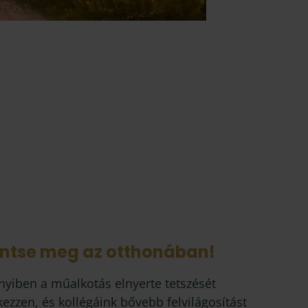
intse meg az otthonában!
yiben a műalkotás elnyerte tetszését
kezzen, és kollégáink bővebb felvilágosítást