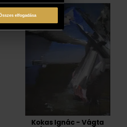
Összes elfogadása
Kokas Ignác - Vágta