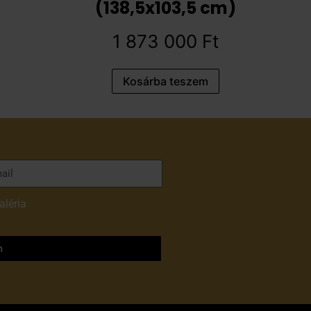
(138,5x103,5 cm)
1 873 000
Ft
Kosárba teszem
aléria
adatvédelmi
m