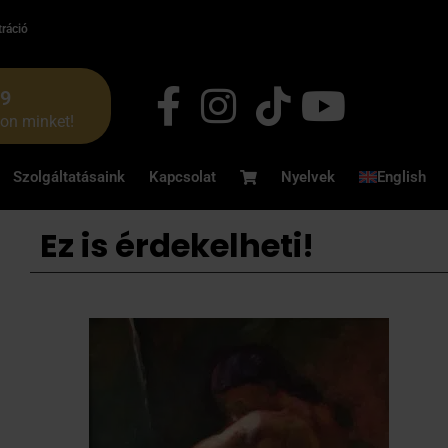
tráció
49
jon minket!
Szolgáltatásaink
Kapcsolat
Nyelvek
English
Ez is érdekelheti!