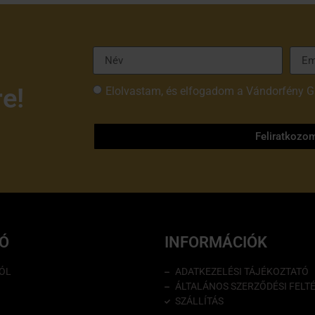
re!
Elolvastam, és elfogadom a Vándorfény G
tájékoztatóját
Feliratkozo
IÓ
INFORMÁCIÓK
ÓL
ADATKEZELÉSI TÁJÉKOZTATÓ
ÁLTALÁNOS SZERZŐDÉSI FELT
SZÁLLÍTÁS