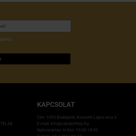
aléria
adatvédelmi
m
KAPCSOLAT
Cím: 1053 Budapest, Kossuth Lajos utca 3.
ÉTELEK
E-mail: info@vandorfeny.hu
Nyitvatartás: H-Szo: 10:00-18:00