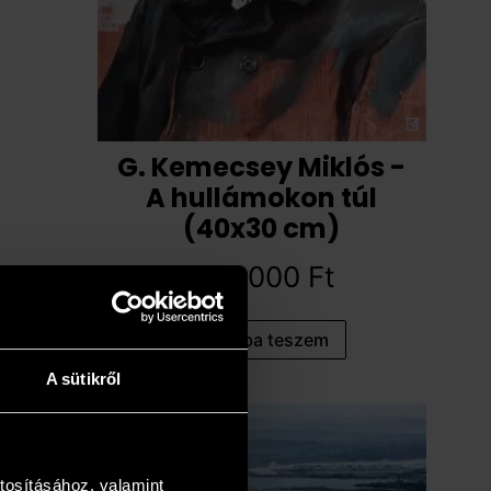
G. Kemecsey Miklós -
A hullámokon túl
(40x30 cm)
567 000
Ft
Kosárba teszem
A sütikről
tosításához, valamint