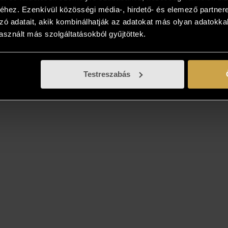
hez. Ezenkívül közösségi média-, hirdető- és elemező partner
zó adatait, akik kombinálhatják az adatokat más olyan adatokka
sznált más szolgáltatásokból gyűjtöttek.
Testreszabás