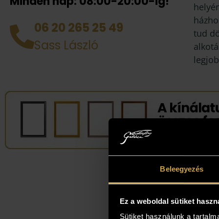
Minden nap: 08:00-20:00-ig!
helyén
házhoz
06 20 265 25 49
tud d
Sass László
alkotá
legjob
Beleegyezés
Ez a weboldal sütiket haszn
Sütiket használunk a tartal