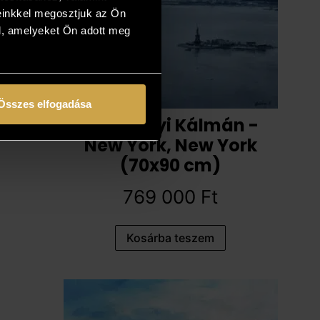
einkkel megosztjuk az Ön
l, amelyeket Ön adott meg
Összes elfogadása
Gasztonyi Kálmán -
New York, New York
(70x90 cm)
769 000
Ft
Kosárba teszem