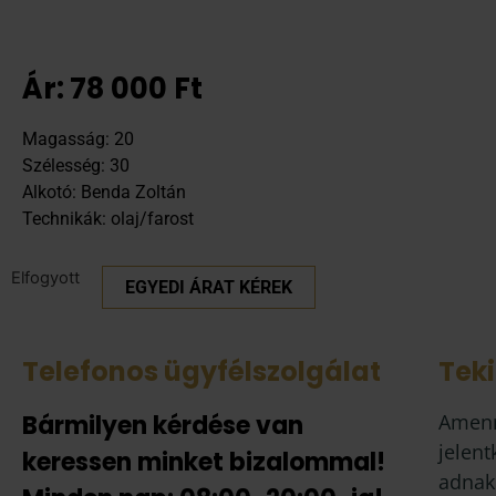
Ár:
78 000
Ft
Magasság: 20
Szélesség: 30
Alkotó: Benda Zoltán
Technikák: olaj/farost
Elfogyott
EGYEDI ÁRAT KÉREK
Telefonos ügyfélszolgálat
Tek
Bármilyen kérdése van
Amenn
jelent
keressen minket bizalommal!
adnak