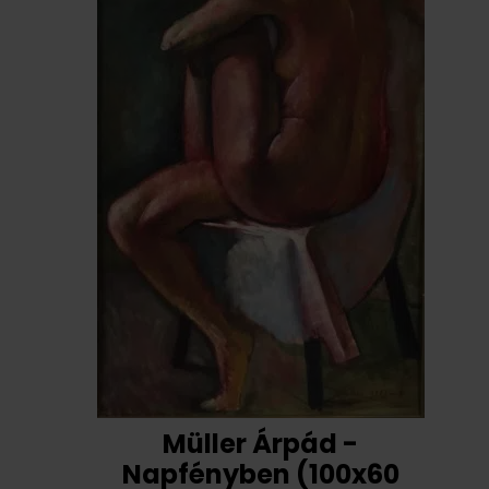
Müller Árpád -
Napfényben (100x60