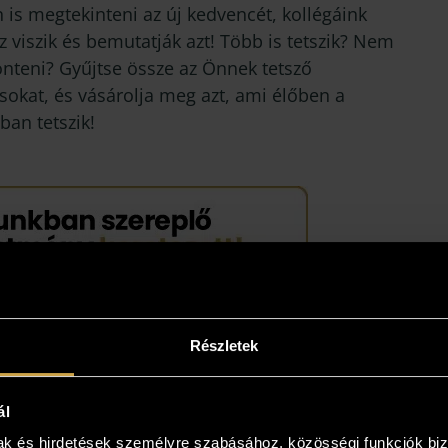
 is megtekinteni az új kedvencét, kollégáink
 viszik és bemutatják azt! Több is tetszik? Nem
önteni? Gyűjtse össze az Önnek tetsző
sokat, és vásárolja meg azt, ami élőben a
ban tetszik!
Részletek
ál
mak és hirdetések személyre szabásához, közösségi funkciók biz