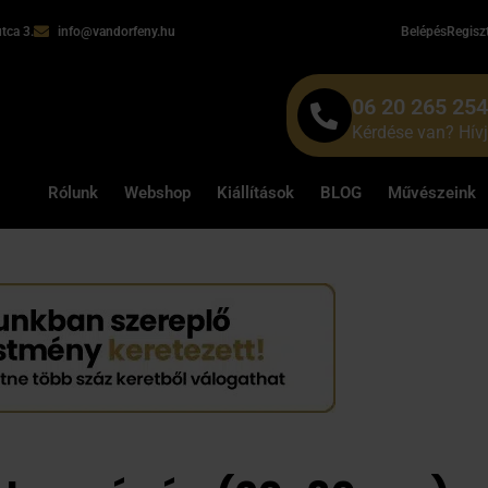
tca 3.
info@vandorfeny.hu
Belépés
Regisz
06 20 265 25
Kérdése van? Hív
Rólunk
Webshop
Kiállítások
BLOG
Művészeink