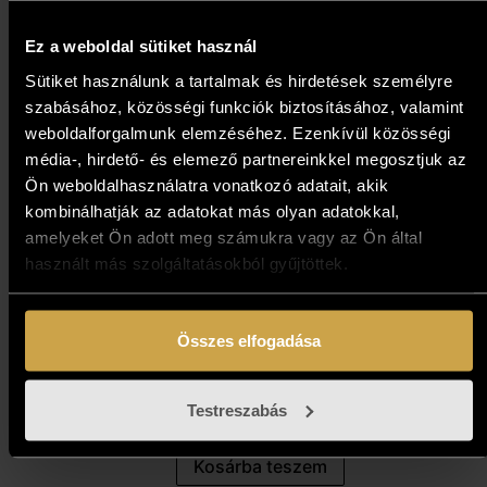
Ez a weboldal sütiket használ
Sütiket használunk a tartalmak és hirdetések személyre
szabásához, közösségi funkciók biztosításához, valamint
weboldalforgalmunk elemzéséhez. Ezenkívül közösségi
média-, hirdető- és elemező partnereinkkel megosztjuk az
Ön weboldalhasználatra vonatkozó adatait, akik
kombinálhatják az adatokat más olyan adatokkal,
amelyeket Ön adott meg számukra vagy az Ön által
használt más szolgáltatásokból gyűjtöttek.
Bottyán Marianna - Tél a
Összes elfogadása
Háros-szigeten (60x80 cm)
471 000
Ft
Testreszabás
Kosárba teszem