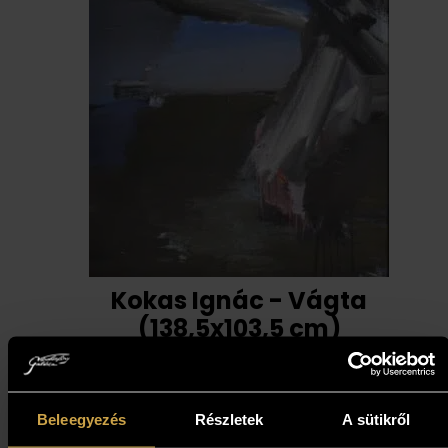
Kokas Ignác - Vágta
(138,5x103,5 cm)
1 873 000
Ft
Beleegyezés
Részletek
A sütikről
Kosárba teszem