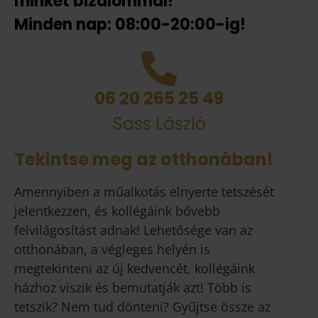
minket bizalommal!
Minden nap: 08:00-20:00-ig!
06 20 265 25 49
Sass László
Tekintse meg az otthonában!
Amennyiben a műalkotás elnyerte tetszését
jelentkezzen, és kollégáink bővebb
felvilágosítást adnak! Lehetősége van az
otthonában, a végleges helyén is
megtekinteni az új kedvencét, kollégáink
házhoz viszik és bemutatják azt! Több is
tetszik? Nem tud dönteni? Gyűjtse össze az