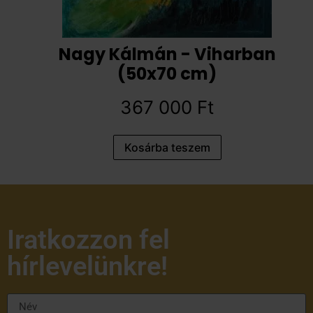
Nagy Kálmán - Viharban
(50x70 cm)
367 000
Ft
Kosárba teszem
Iratkozzon fel
hírlevelünkre!