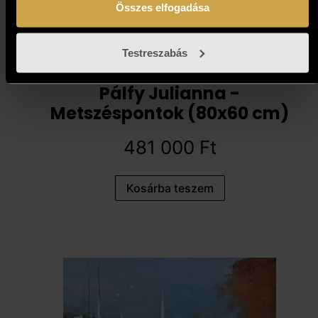
Összes elfogadása
Testreszabás
Pálfy Julianna -
Metszéspontok (80x60 cm)
481 000
Ft
Kosárba teszem