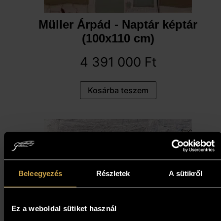
Müller Árpád - Naptár képtár
(100x110 cm)
4 391 000
Ft
Kosárba teszem
Beleegyezés
Részletek
A sütikről
Ez a weboldal sütiket használ