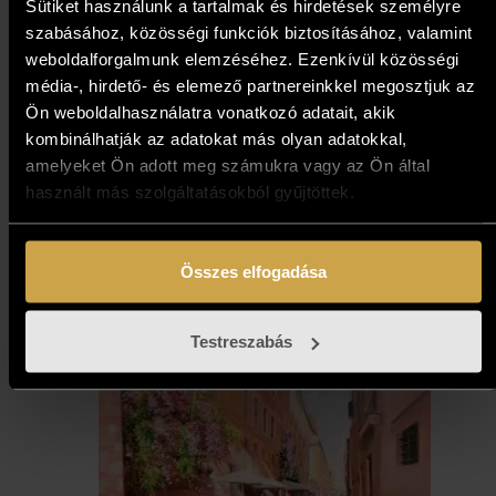
Sütiket használunk a tartalmak és hirdetések személyre
szabásához, közösségi funkciók biztosításához, valamint
weboldalforgalmunk elemzéséhez. Ezenkívül közösségi
média-, hirdető- és elemező partnereinkkel megosztjuk az
Ön weboldalhasználatra vonatkozó adatait, akik
Bihon Győző - Partszakasz II.
kombinálhatják az adatokat más olyan adatokkal,
(50x50 cm)
amelyeket Ön adott meg számukra vagy az Ön által
használt más szolgáltatásokból gyűjtöttek.
597 000
Ft
Kosárba teszem
Összes elfogadása
Testreszabás