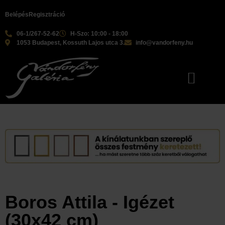
Belépés
Regisztráció
06-1/267-52-62
H-Szo: 10:00 - 18:00
1053 Budapest, Kossuth Lajos utca 3.
info@vandorfeny.hu
Boros Attila - Igézet
(30x42 cm)