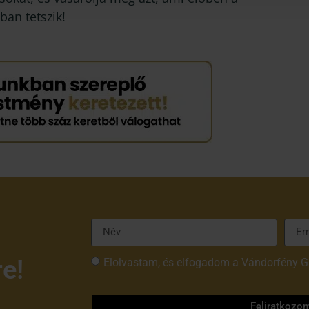
ban tetszik!
re!
Elolvastam, és elfogadom a Vándorfény G
tájékoztatóját
Feliratkozo