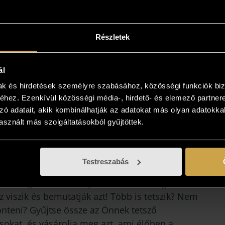
Részletek
ál
mak és hirdetések személyre szabásához, közösségi funkciók biz
hez. Ezenkívül közösségi média-, hirdető- és elemező partner
zó adatait, akik kombinálhatják az adatokat más olyan adatokka
intse meg az otthonában!
sznált más szolgáltatásokból gyűjtöttek.
yiben a műalkotás elnyerte tetszését
kezzen, és kollégáink bővebb felvilágosítást
Testreszabás
! Lehetősége van az otthonában, a végleges
 is megtekinteni az új kedvencét, kollégáink
 viszik és bemutatják azt! Több is tetszik? Nem
önteni? Gyűjtse össze az Önnek tetsző
sokat, és vásárolja meg azt, ami élőben a