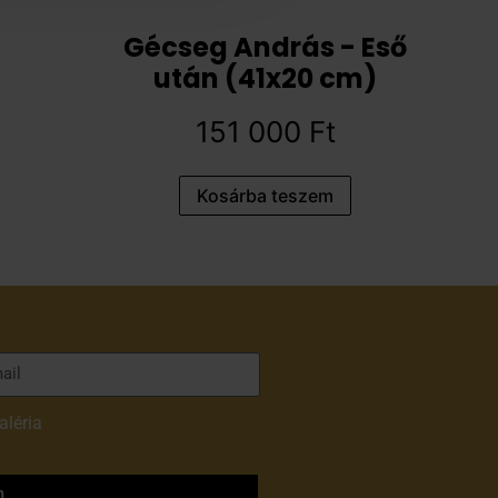
Gécseg András - Eső
után (41x20 cm)
151 000
Ft
Kosárba teszem
aléria
adatvédelmi
m