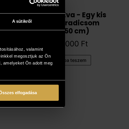
Szakács Éva - Egy kis
földi Paradicsom
A sütikről
(50x50 cm)
397 000
Ft
tosításához, valamint
einkkel megosztjuk az Ön
Kosárba teszem
l, amelyeket Ön adott meg
Összes elfogadása