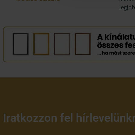
legjob
Iratkozzon fel hírlevelünk