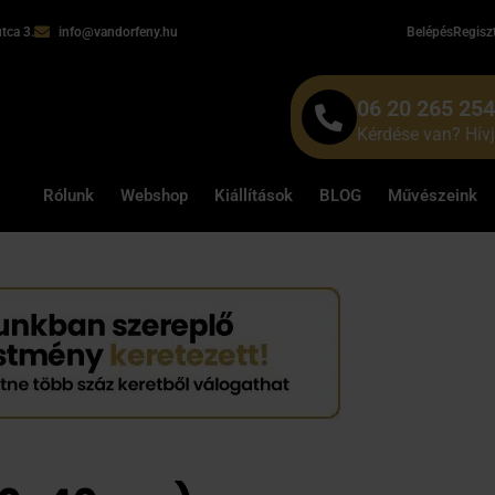
tca 3.
info@vandorfeny.hu
Belépés
Regisz
06 20 265 25
Kérdése van? Hív
Rólunk
Webshop
Kiállítások
BLOG
Művészeink