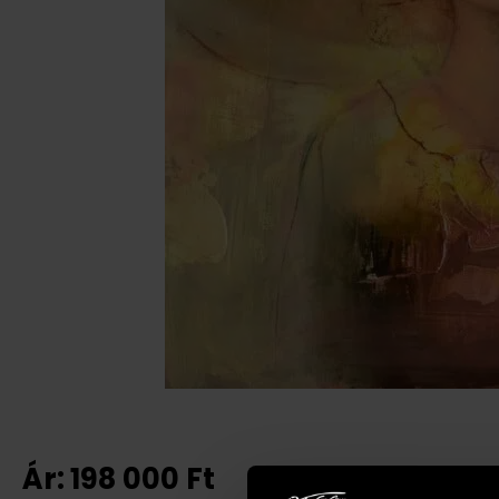
Ár:
198 000
Ft