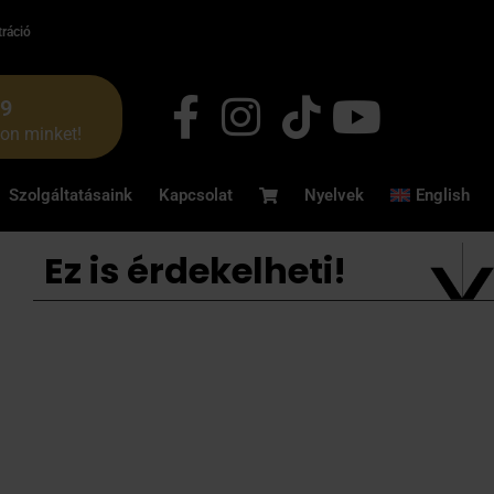
tráció
49
jon minket!
Szolgáltatásaink
Kapcsolat
Nyelvek
English
Ez is érdekelheti!