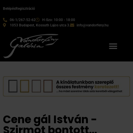
Belépés
Regisztráció
06-1/267-52-62
H-Szo: 10:00 - 18:00
1053 Budapest, Kossuth Lajos utca 3.
info@vandorfeny.hu
Cene gál István -
Szirmot bontott…