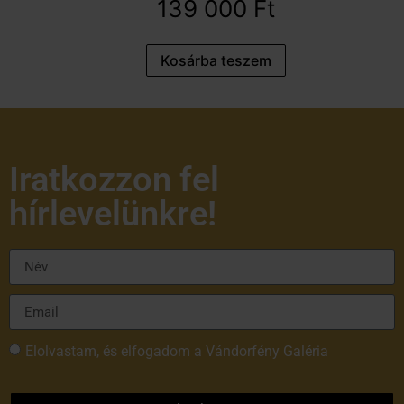
139 000
Ft
Kosárba teszem
Iratkozzon fel
hírlevelünkre!
Elolvastam, és elfogadom a Vándorfény Galéria
adatvédelmi tájékoztatóját