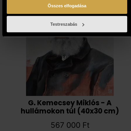
Összes elfogadása
Testreszabás
G. Kemecsey Miklós - A
hullámokon túl (40x30 cm)
567 000
Ft