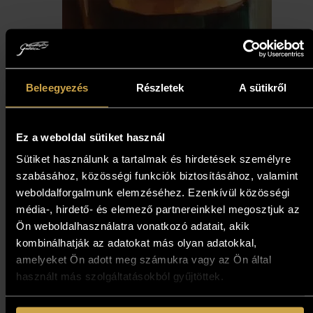
Beleegyezés
Részletek
A sütikről
Fassel L’ousa Ferenc -
Ez a weboldal sütiket használ
Kísértés (70x27,5 cm)
Sütiket használunk a tartalmak és hirdetések személyre
1 374 000
Ft
szabásához, közösségi funkciók biztosításához, valamint
weboldalforgalmunk elemzéséhez. Ezenkívül közösségi
média-, hirdető- és elemező partnereinkkel megosztjuk az
Kosárba teszem
Ön weboldalhasználatra vonatkozó adatait, akik
kombinálhatják az adatokat más olyan adatokkal,
amelyeket Ön adott meg számukra vagy az Ön által
használt más szolgáltatásokból gyűjtöttek.