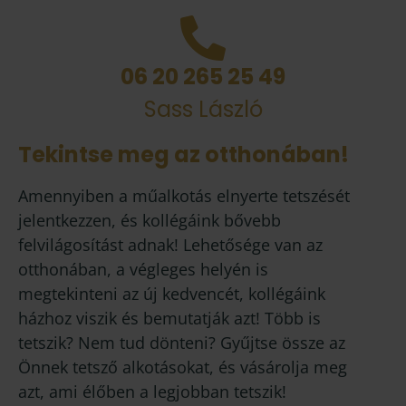
06 20 265 25 49
Sass László
Tekintse meg az otthonában!
Amennyiben a műalkotás elnyerte tetszését
jelentkezzen, és kollégáink bővebb
felvilágosítást adnak! Lehetősége van az
otthonában, a végleges helyén is
megtekinteni az új kedvencét, kollégáink
házhoz viszik és bemutatják azt! Több is
tetszik? Nem tud dönteni? Gyűjtse össze az
Önnek tetsző alkotásokat, és vásárolja meg
azt, ami élőben a legjobban tetszik!