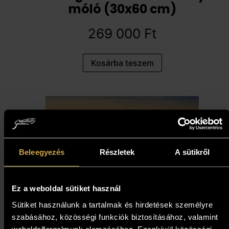
móló (30x60 cm)
269 000
Ft
Kosárba teszem
Beleegyezés
Részletek
A sütikről
Ez a weboldal sütiket használ
Kokas Ignác - Csonka híd
Sütiket használunk a tartalmak és hirdetések személyre
szabásához, közösségi funkciók biztosításához, valamint
(50x80 cm)
weboldalforgalmunk elemzéséhez. Ezenkívül közösségi