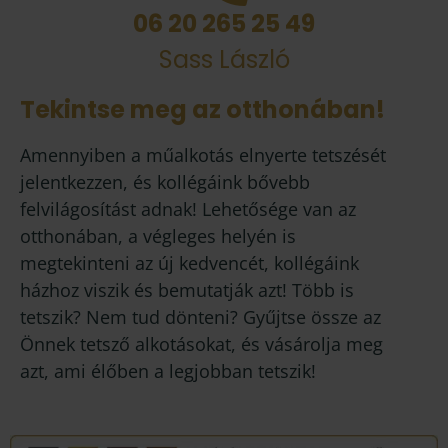
06 20 265 25 49
Sass László
Tekintse meg az otthonában!
Amennyiben a műalkotás elnyerte tetszését
jelentkezzen, és kollégáink bővebb
felvilágosítást adnak! Lehetősége van az
otthonában, a végleges helyén is
megtekinteni az új kedvencét, kollégáink
házhoz viszik és bemutatják azt! Több is
tetszik? Nem tud dönteni? Gyűjtse össze az
Önnek tetsző alkotásokat, és vásárolja meg
azt, ami élőben a legjobban tetszik!