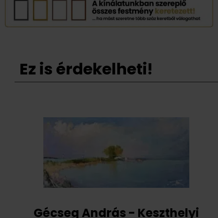
Ez is érdekelheti!
Gécseg András - Keszthelyi