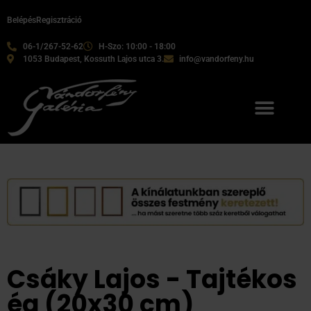
Belépés
Regisztráció
06-1/267-52-62
H-Szo: 10:00 - 18:00
1053 Budapest, Kossuth Lajos utca 3.
info@vandorfeny.hu
Csáky Lajos - Tajtékos
ég (20x30 cm)