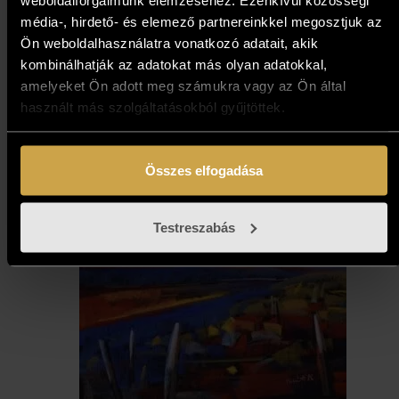
média-, hirdető- és elemező partnereinkkel megosztjuk az
621 000
Ft
Ön weboldalhasználatra vonatkozó adatait, akik
kombinálhatják az adatokat más olyan adatokkal,
Kosárba teszem
amelyeket Ön adott meg számukra vagy az Ön által
használt más szolgáltatásokból gyűjtöttek.
Összes elfogadása
Testreszabás