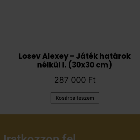
Losev Alexey - Játék határok
nélkül I. (30x30 cm)
287 000
Ft
Kosárba teszem
Iratkozzon fel