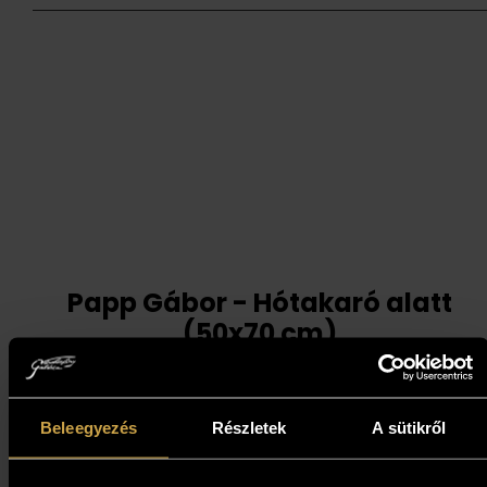
Papp Gábor - Hótakaró alatt
(50x70 cm)
687 000
Ft
Beleegyezés
Részletek
A sütikről
Kosárba teszem