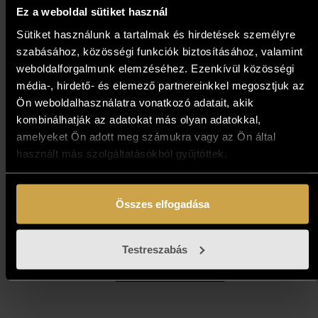
Ez a weboldal sütiket használ
Sütiket használunk a tartalmak és hirdetések személyre
szabásához, közösségi funkciók biztosításához, valamint
weboldalforgalmunk elemzéséhez. Ezenkívül közösségi
média-, hirdető- és elemező partnereinkkel megosztjuk az
Ön weboldalhasználatra vonatkozó adatait, akik
kombinálhatják az adatokat más olyan adatokkal,
amelyeket Ön adott meg számukra vagy az Ön által
használt más szolgáltatásokból gyűjtöttek.
Mihály Anna - Születés (28x12
cm)
Összes elfogadása
728 000
Ft
Testreszabás
Kosárba teszem