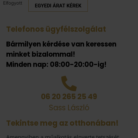
Elfogyott
EGYEDI ÁRAT KÉREK
Telefonos ügyfélszolgálat
Bármilyen kérdése van keressen
minket bizalommal!
Minden nap: 08:00-20:00-ig!
06 20 265 25 49
Sass László
Tekintse meg az otthonában!
Amennyiben a műalkotás elnyerte tetszését