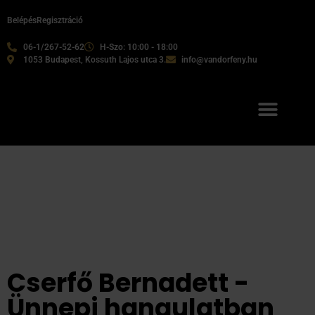
Belépés
Regisztráció
06-1/267-52-62
H-Szo: 10:00 - 18:00
1053 Budapest, Kossuth Lajos utca 3.
info@vandorfeny.hu
Cserfő Bernadett -
Ünnepi hangulatban