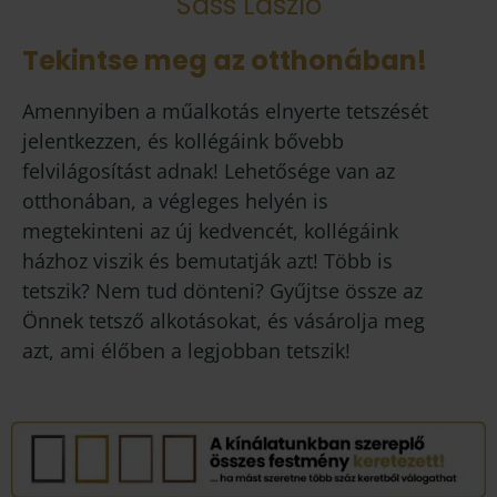
Sass László
Tekintse meg az otthonában!
Amennyiben a műalkotás elnyerte tetszését
jelentkezzen, és kollégáink bővebb
felvilágosítást adnak! Lehetősége van az
otthonában, a végleges helyén is
megtekinteni az új kedvencét, kollégáink
házhoz viszik és bemutatják azt! Több is
tetszik? Nem tud dönteni? Gyűjtse össze az
Önnek tetsző alkotásokat, és vásárolja meg
azt, ami élőben a legjobban tetszik!