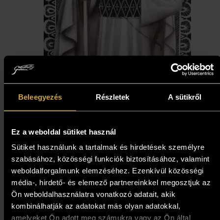
Boros Attila - Szent István
Beleegyezés
Részletek
A sütikről
(29x20 cm)
167 000
Ft
Ez a weboldal sütiket használ
Sütiket használunk a tartalmak és hirdetések személyre
Kosárba teszem
szabásához, közösségi funkciók biztosításához, valamint
weboldalforgalmunk elemzéséhez. Ezenkívül közösségi
média-, hirdető- és elemező partnereinkkel megosztjuk az
Ön weboldalhasználatra vonatkozó adatait, akik
kombinálhatják az adatokat más olyan adatokkal,
amelyeket Ön adott meg számukra vagy az Ön által