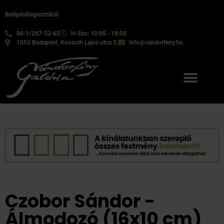
Belépés
Regisztráció
06-1/267-52-62
H-Szo: 10:00 - 18:00
1053 Budapest, Kossuth Lajos utca 3.
info@vandorfeny.hu
Czobor Sándor -
Álmodozó (16x10 cm)