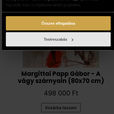
használt más szolgáltatásokból gyűjtöttek.
Összes elfogadása
Testreszabás
Margittai Papp Gábor - A
vágy szárnyain (80x70 cm)
498 000
Ft
Kosárba teszem