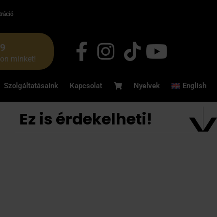
tráció
49
jon minket!
Szolgáltatásaink
Kapcsolat
Nyelvek
English
Ez is érdekelheti!