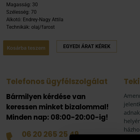
Magasság: 30
Szélesség: 70
Alkotó: Endrey-Nagy Attila
Technikák: olaj/farost
EGYEDI ÁRAT KÉREK
Kosárba teszem
Telefonos ügyfélszolgálat
Tek
Bármilyen kérdése van
Amenn
jelent
keressen minket bizalommal!
adnak
Minden nap: 08:00-20:00-ig!
helyén
házhoz
06 20 265 25 49
tud d