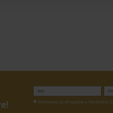
re!
Elolvastam, és elfogadom a Vándorfény G
tájékoztatóját