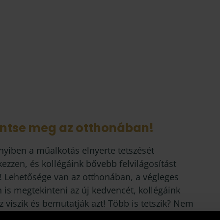
intse meg az otthonában!
yiben a műalkotás elnyerte tetszését
kezzen, és kollégáink bővebb felvilágosítást
! Lehetősége van az otthonában, a végleges
 is megtekinteni az új kedvencét, kollégáink
 viszik és bemutatják azt! Több is tetszik? Nem
önteni? Gyűjtse össze az Önnek tetsző