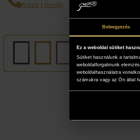
Sass László
alkotá
legjob
Beleegyezés
Ez a weboldal sütiket haszn
Sütiket használunk a tartal
weboldalforgalmunk elemzésé
weboldalhasználatra vonatko
számukra vagy az Ön által ha