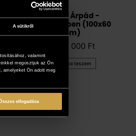
Müller Árpád -
Napfényben (100x60
A sütikről
cm)
1 512 000
Ft
tosításához, valamint
einkkel megosztjuk az Ön
Kosárba teszem
l, amelyeket Ön adott meg
Összes elfogadása