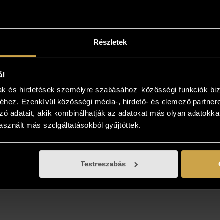
sokat, és vásárolja meg azt, ami élőben a
ban tetszik!
Részletek
ál
mak és hirdetések személyre szabásához, közösségi funkciók biz
hez. Ezenkívül közösségi média-, hirdető- és elemező partner
zó adatait, akik kombinálhatják az adatokat más olyan adatokka
sznált más szolgáltatásokból gyűjtöttek.
Testreszabás