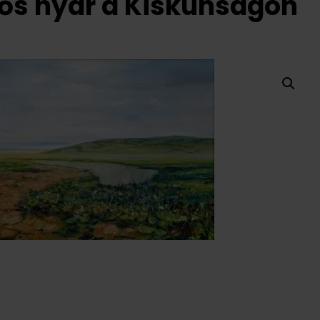
sős nyár a Kiskunságon