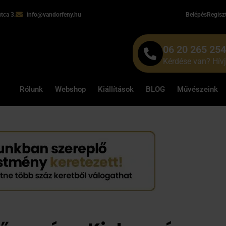
tca 3.
info@vandorfeny.hu
Belépés
Regisz
06 20 265 25
Kérdése van? Hív
Rólunk
Webshop
Kiállítások
BLOG
Művészeink