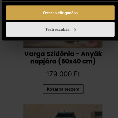
Összes elfogadása
Testreszabás
Varga Szidónia - Anyák
napjára (50x40 cm)
179 000
Ft
Kosárba teszem