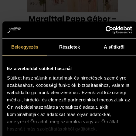
Margittai Papp Gábor -
Mének harca (79,5x79,5 cm)
491 000
Ft
Beleegyezés
Részletek
A sütikről
Kosárba teszem
Ez a weboldal sütiket használ
Sütiket használunk a tartalmak és hirdetések személyre
szabásához, közösségi funkciók biztosításához, valamint
weboldalforgalmunk elemzéséhez. Ezenkívül közösségi
média-, hirdető- és elemező partnereinkkel megosztjuk az
Ön weboldalhasználatra vonatkozó adatait, akik
kombinálhatják az adatokat más olyan adatokkal,
amelyeket Ön adott meg számukra vagy az Ön által
használt más szolgáltatásokból gyűjtöttek.