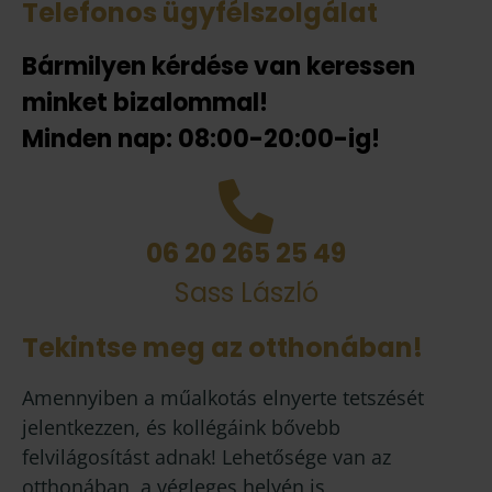
Telefonos ügyfélszolgálat
Bármilyen kérdése van keressen
minket bizalommal!
Minden nap: 08:00-20:00-ig!
06 20 265 25 49
Sass László
Tekintse meg az otthonában!
Amennyiben a műalkotás elnyerte tetszését
jelentkezzen, és kollégáink bővebb
felvilágosítást adnak! Lehetősége van az
otthonában, a végleges helyén is