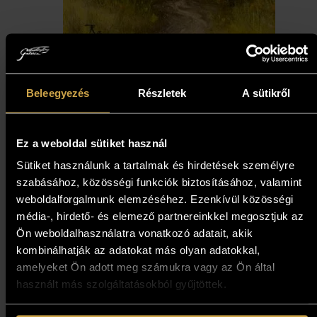
Beleegyezés
Részletek
A sütikről
Benda Zoltán - Az erdőn át
(40x20 cm)
Ez a weboldal sütiket használ
98 000
Ft
Sütiket használunk a tartalmak és hirdetések személyre
szabásához, közösségi funkciók biztosításához, valamint
weboldalforgalmunk elemzéséhez. Ezenkívül közösségi
Kosárba teszem
média-, hirdető- és elemező partnereinkkel megosztjuk az
Ön weboldalhasználatra vonatkozó adatait, akik
kombinálhatják az adatokat más olyan adatokkal,
amelyeket Ön adott meg számukra vagy az Ön által
használt más szolgáltatásokból gyűjtöttek.