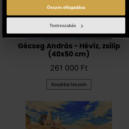
Összes elfogadása
Testreszabás
Gécseg András - Hévíz, zsilip
(40x50 cm)
261 000
Ft
Kosárba teszem