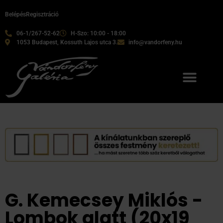
Belépés
Regisztráció
06-1/267-52-62
H-Szo: 10:00 - 18:00
1053 Budapest, Kossuth Lajos utca 3.
info@vandorfeny.hu
G. Kemecsey Miklós -
Lombok alatt (20x19