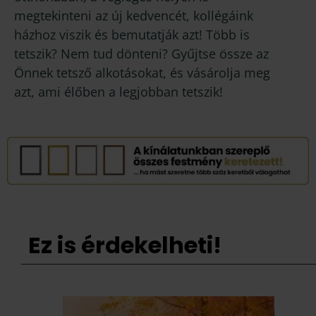
megtekinteni az új kedvencét, kollégáink
házhoz viszik és bemutatják azt! Több is
tetszik? Nem tud dönteni? Gyűjtse össze az
Önnek tetsző alkotásokat, és vásárolja meg
azt, ami élőben a legjobban tetszik!
Ez is érdekelheti!