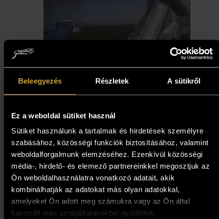
Beleegyezés
Részletek
A sütikről
Ez a weboldal sütiket használ
Kokas Ignác - Vágta
Sütiket használunk a tartalmak és hirdetések személyre
(138,5x103,5 cm)
szabásához, közösségi funkciók biztosításához, valamint
weboldalforgalmunk elemzéséhez. Ezenkívül közösségi
1 873 000
Ft
média-, hirdető- és elemező partnereinkkel megosztjuk az
Ön weboldalhasználatra vonatkozó adatait, akik
kombinálhatják az adatokat más olyan adatokkal,
Kosárba teszem
amelyeket Ön adott meg számukra vagy az Ön által
használt más szolgáltatásokból gyűjtöttek.