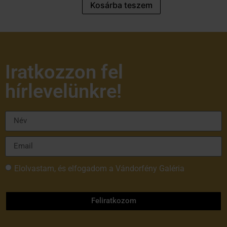
Kosárba teszem
Iratkozzon fel
hírlevelünkre!
Elolvastam, és elfogadom a Vándorfény Galéria
adatvédelmi tájékoztatóját
Feliratkozom