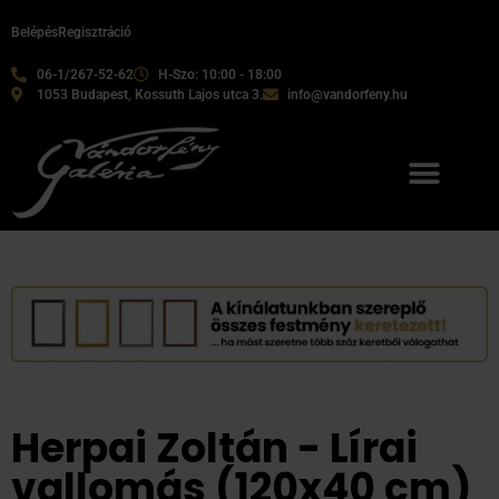
Belépés
Regisztráció
06-1/267-52-62
H-Szo: 10:00 - 18:00
1053 Budapest, Kossuth Lajos utca 3.
info@vandorfeny.hu
Herpai Zoltán - Lírai
vallomás (120x40 cm)