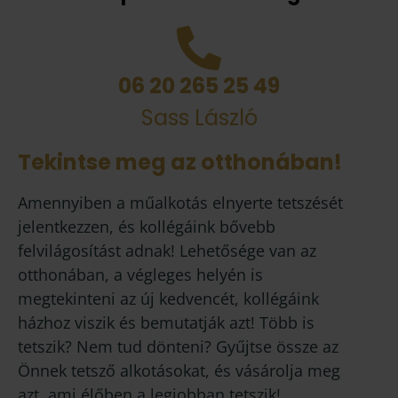
06 20 265 25 49
Sass László
Tekintse meg az otthonában!
Amennyiben a műalkotás elnyerte tetszését
jelentkezzen, és kollégáink bővebb
felvilágosítást adnak! Lehetősége van az
otthonában, a végleges helyén is
megtekinteni az új kedvencét, kollégáink
házhoz viszik és bemutatják azt! Több is
tetszik? Nem tud dönteni? Gyűjtse össze az
Önnek tetsző alkotásokat, és vásárolja meg
azt, ami élőben a legjobban tetszik!