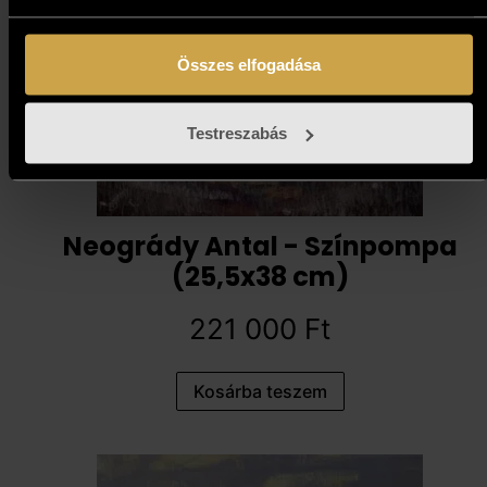
Összes elfogadása
Testreszabás
Neogrády Antal - Színpompa
(25,5x38 cm)
221 000
Ft
Kosárba teszem