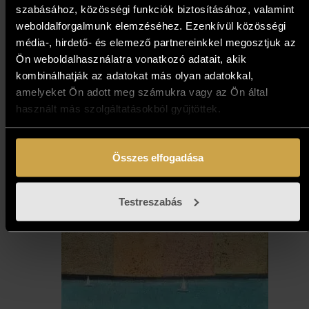
szabásához, közösségi funkciók biztosításához, valamint
weboldalforgalmunk elemzéséhez. Ezenkívül közösségi
média-, hirdető- és elemező partnereinkkel megosztjuk az
Ön weboldalhasználatra vonatkozó adatait, akik
kombinálhatják az adatokat más olyan adatokkal,
Neogrády Antal - Piccadilly
amelyeket Ön adott meg számukra vagy az Ön által
Circus (70x70 cm)
használt más szolgáltatásokból gyűjtöttek.
997 000
Ft
Összes elfogadása
Kosárba teszem
Testreszabás