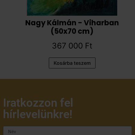
Nagy Kálmán - Viharban
(50x70 cm)
367 000
Ft
Kosárba teszem
Iratkozzon fel
hírlevelünkre!