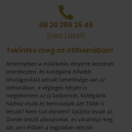
06 20 265 25 49
Sass László
Tekintse meg az otthonában!
Amennyiben a műalkotás elnyerte tetszését
jelentkezzen, és kollégáink bővebb
felvilágosítást adnak! Lehetősége van az
otthonában, a végleges helyén is
megtekinteni az új kedvencét, kollégáink
házhoz viszik és bemutatják azt! Több is
tetszik? Nem tud dönteni? Gyűjtse össze az
Önnek tetsző alkotásokat, és vásárolja meg
azt, ami élőben a legjobban tetszik!