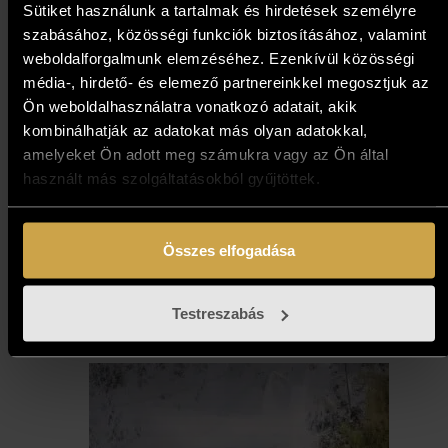
Sütiket használunk a tartalmak és hirdetések személyre
szabásához, közösségi funkciók biztosításához, valamint
weboldalforgalmunk elemzéséhez. Ezenkívül közösségi
média-, hirdető- és elemező partnereinkkel megosztjuk az
Ön weboldalhasználatra vonatkozó adatait, akik
kombinálhatják az adatokat más olyan adatokkal,
amelyeket Ön adott meg számukra vagy az Ön által
Gécseg András - Hévíz, zsilip
használt más szolgáltatásokból gyűjtöttek.
(40x50 cm)
261 000
Ft
Összes elfogadása
Kosárba teszem
Testreszabás