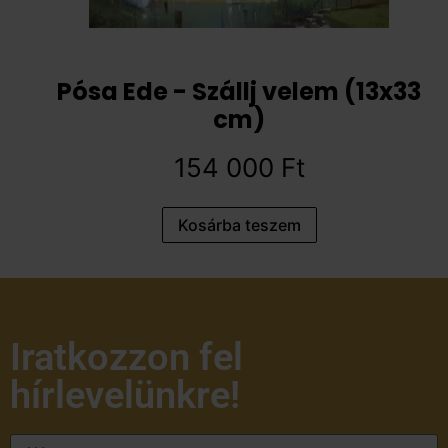
Pósa Ede - Szállj velem (13x33
cm)
154 000
Ft
Kosárba teszem
Iratkozzon fel
hírlevelünkre!