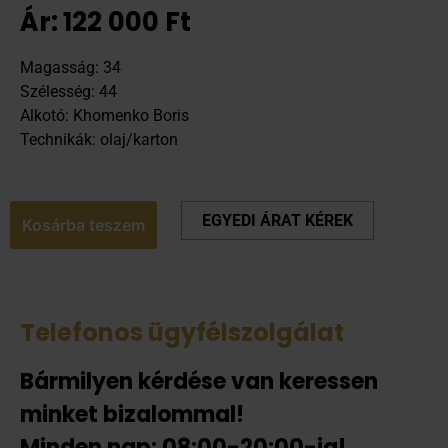
Ár:
122 000
Ft
Magasság: 34
Szélesség: 44
Alkotó: Khomenko Boris
Technikák: olaj/karton
EGYEDI ÁRAT KÉREK
Kosárba teszem
Telefonos ügyfélszolgálat
Bármilyen kérdése van keressen
minket bizalommal!
Minden nap: 08:00-20:00-ig!