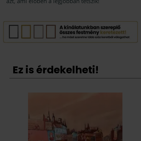
azt, ami élőben a legjobban tetszik!
Ez is érdekelheti!