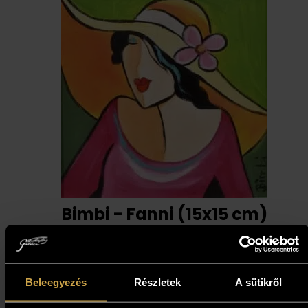
Bimbi - Fanni (15x15 cm)
119 000
Ft
Beleegyezés
Részletek
A sütikről
Kosárba teszem