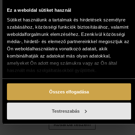
Ez a weboldal sütiket használ
Sütiket használunk a tartalmak és hirdetések személyre
szabásához, közösségi funkciók biztosításához, valamint
weboldalforgalmunk elemzéséhez. Ezenkívül közösségi
média-, hirdető- és elemező partnereinkkel megosztjuk az
Ön weboldalhasználatra vonatkozó adatait, akik
kombinálhatják az adatokat más olyan adatokkal,
amelyeket Ön adott meg számukra vagy az Ön által
használt más szolgáltatásokból gyűjtöttek.
Pósa Ede - Hullámok hátán
(13x33 cm)
Összes elfogadása
153 000
Ft
Testreszabás
Kosárba teszem