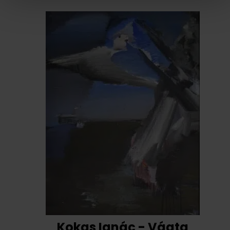
Kokas Ignác - Vágta