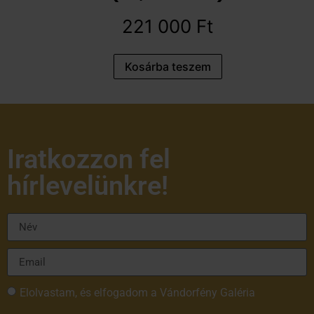
221 000
Ft
Kosárba teszem
Iratkozzon fel
hírlevelünkre!
Elolvastam, és elfogadom a Vándorfény Galéria
adatvédelmi tájékoztatóját