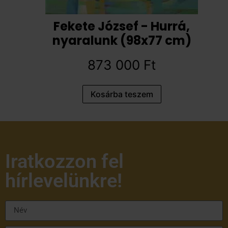
Fekete József - Hurrá,
nyaralunk (98x77 cm)
873 000
Ft
Kosárba teszem
Iratkozzon fel
hírlevelünkre!