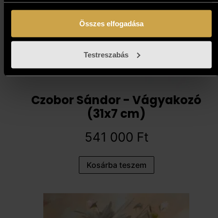
Összes elfogadása
Testreszabás
Czobor Sándor - Vágyakozó
(31x7 cm)
541 000
Ft
Kosárba teszem