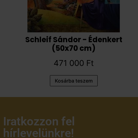
Schleif Sándor - Édenkert
(50x70 cm)
471 000
Ft
Kosárba teszem
Iratkozzon fel
hírlevelünkre!