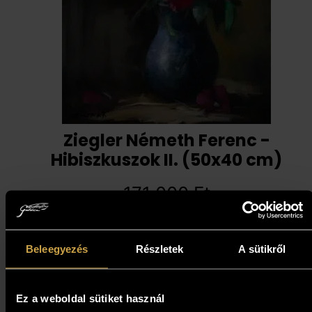
Ziegler Németh Ferenc -
Hibiszkuszok II. (50x40 cm)
171 000
Ft
Kosárba teszem
Beleegyezés
Részletek
A sütikről
Ez a weboldal sütiket használ