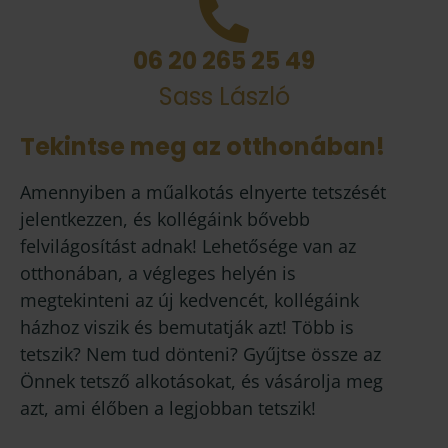
06 20 265 25 49
Sass László
Tekintse meg az otthonában!
Amennyiben a műalkotás elnyerte tetszését
jelentkezzen, és kollégáink bővebb
felvilágosítást adnak! Lehetősége van az
otthonában, a végleges helyén is
megtekinteni az új kedvencét, kollégáink
házhoz viszik és bemutatják azt! Több is
tetszik? Nem tud dönteni? Gyűjtse össze az
Önnek tetsző alkotásokat, és vásárolja meg
azt, ami élőben a legjobban tetszik!