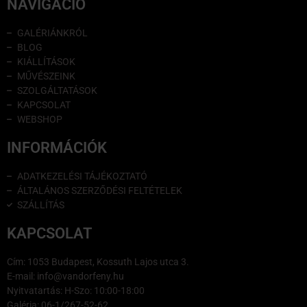
NAVIGÁCIÓ
GALÉRIÁNKRÓL
BLOG
KIÁLLÍTÁSOK
MŰVÉSZEINK
SZOLGÁLTATÁSOK
KAPCSOLAT
WEBSHOP
INFORMÁCIÓK
ADATKEZELÉSI TÁJÉKOZTATÓ
ÁLTALÁNOS SZERZŐDÉSI FELTÉTELEK
SZÁLLÍTÁS
KAPCSOLAT
Cím: 1053 Budapest, Kossuth Lajos utca 3.
E-mail: info@vandorfeny.hu
Nyitvatartás: H-Szo: 10:00-18:00
Galéria: 06-1/267-52-62