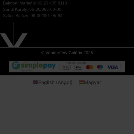
Balatoni Mariann: 06 20 405 8113
Sándi Károly: 06-20/366-80-00
Szűcs Balázs: 06-30/391-05-94
© Vándorfény Galéria 2025
English
(
Angol
)
Magyar