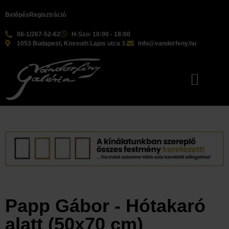
Belépés
Regisztráció
06-1/267-52-62
H-Szo: 10:00 - 18:00
1053 Budapest, Kossuth Lajos utca 3.
info@vandorfeny.hu
Papp Gábor - Hótakaró
alatt (50x70 cm)