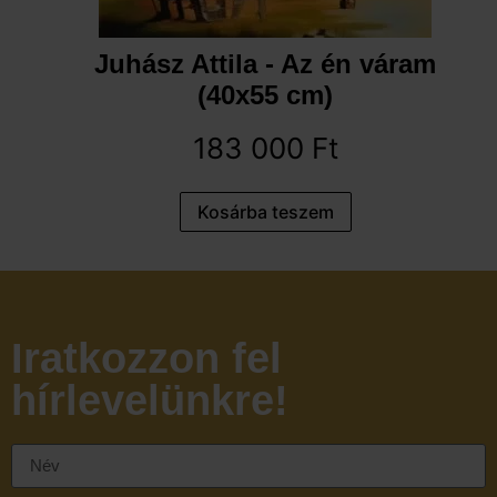
Juhász Attila - Az én váram
(40x55 cm)
183 000
Ft
Kosárba teszem
Iratkozzon fel
hírlevelünkre!