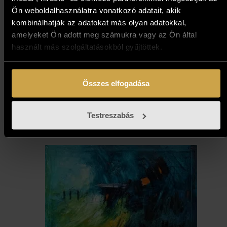
Ön weboldalhasználatra vonatkozó adatait, akik
kombinálhatják az adatokat más olyan adatokkal,
amelyeket Ön adott meg számukra vagy az Ön által
Király Nikoletta - Óvárosi udvar
használt más szolgáltatásokból gyűjtöttek.
(40x40 cm)
258 000
Ft
Összes elfogadása
Kosárba teszem
Testreszabás