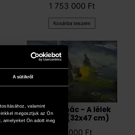
1 753 000
Ft
Kosárba teszem
A sütikről
tosításához, valamint
Kokas Ignác - A lélek
einkkel megosztjuk az Ön
otthona (32x47 cm)
l, amelyeket Ön adott meg
389 000
Ft