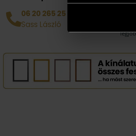
helyén
házhoz
06 20 265 25 49
tud d
Sass László
alkotá
legjob