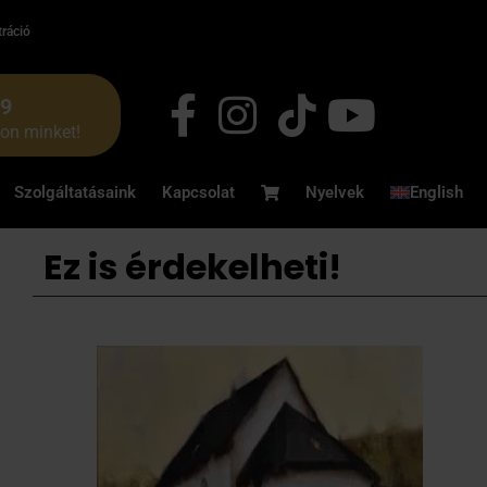
tráció
49
jon minket!
Szolgáltatásaink
Kapcsolat
Nyelvek
English
Ez is érdekelheti!