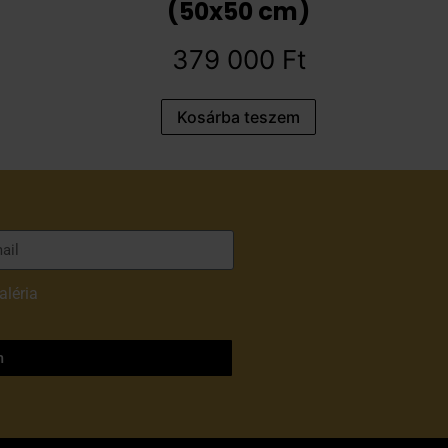
(50x50 cm)
379 000
Ft
Kosárba teszem
aléria
adatvédelmi
m