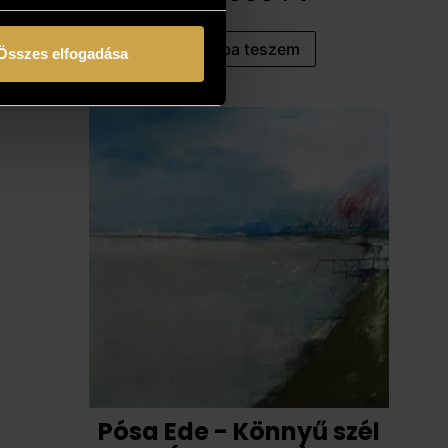
Kosárba teszem
Összes elfogadása
Pósa Ede - Könnyű szél