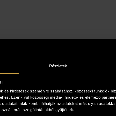
Részletek
intse meg az otthonában!
ál
mak és hirdetések személyre szabásához, közösségi funkciók biz
yiben a műalkotás elnyerte tetszését
hez. Ezenkívül közösségi média-, hirdető- és elemező partner
kezzen, és kollégáink bővebb felvilágosítást
zó adatait, akik kombinálhatják az adatokat más olyan adatokka
! Lehetősége van az otthonában, a végleges
sznált más szolgáltatásokból gyűjtöttek.