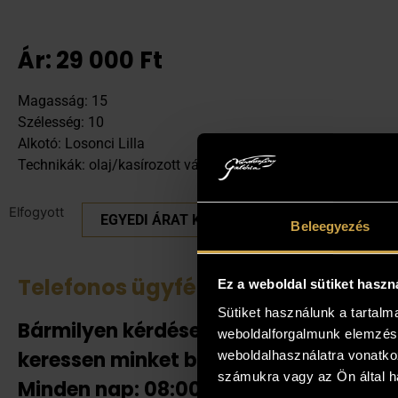
Ár:
29 000
Ft
Magasság: 15
Szélesség: 10
Alkotó: Losonci Lilla
Technikák: olaj/kasírozott vászon
Elfogyott
EGYEDI ÁRAT KÉREK
Beleegyezés
Telefonos ügyfélszolgálat
Tek
Ez a weboldal sütiket haszn
Sütiket használunk a tartal
Bármilyen kérdése van
Amenn
weboldalforgalmunk elemzésé
jelent
keressen minket bizalommal!
weboldalhasználatra vonatko
adnak
számukra vagy az Ön által ha
Minden nap: 08:00-20:00-ig!