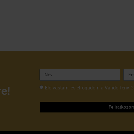
re!
Elolvastam, és elfogadom a Vándorfény G
tájékoztatóját
Feliratkozo