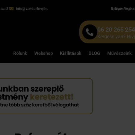
tca 3.
info@vandorfeny.hu
Belépés
Regisz
06 20 265 25
Kérdése van? Hív
Rólunk
Webshop
Kiállítások
BLOG
Művészeink